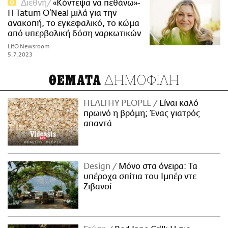
Διεθνή
«Κόντεψα να πεθάνω»-
H Tatum O’Neal μιλά για την
ανακοπή, το εγκεφαλικό, το κώμα
από υπερβολική δόση ναρκωτικών
LifO Newsroom
5.7.2023
ΔΗΜΟΦΙΛΗ
ΘΕΜΑΤΑ
HEALTHY PEOPLE
Είναι καλό
πρωινό η βρόμη; Ένας γιατρός
απαντά
Design
Μόνο στα όνειρα: Τα
υπέροχα σπίτια του Ιμπέρ ντε
Ζιβανσί