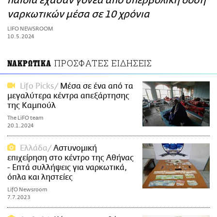
παιδιά έχασαν γονέα από υπερβολική δόση
ΑΜΠΑ
ναρκωτικών μέσα σε 10 χρόνια
PRINT
LIFO NEWSROOM
10.5.2024
ΠΡΟΣΦΑΤΕΣ ΕΙΔΗΣΕΙΣ
ΝΑΚΡΩΤΙΚΑ
Lifo Picks
Μέσα σε ένα από τα
μεγαλύτερα κέντρα απεξάρτησης
της Καμπούλ
The LiFO team
20.1.2024
Ελλάδα
Αστυνομική
επιχείρηση στο κέντρο της Αθήνας
- Επτά συλλήψεις για ναρκωτικά,
όπλα και ληστείες
LifO Newsroom
7.7.2023