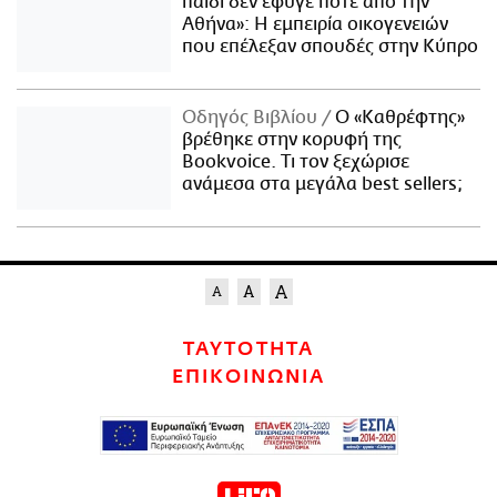
παιδί δεν έφυγε ποτέ από την
Αθήνα»: Η εμπειρία οικογενειών
που επέλεξαν σπουδές στην Κύπρο
Οδηγός Βιβλίου
Ο «Καθρέφτης»
βρέθηκε στην κορυφή της
Bookvoice. Τι τον ξεχώρισε
ανάμεσα στα μεγάλα best sellers;
ΤΑΥΤΟΤΗΤΑ
ΕΠΙΚΟΙΝΩΝΙΑ