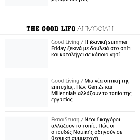
ΔΗΜΟΦΙΛΗ
THE GOOD LIFO
Good Living
Η ιδανική summer
Friday ξεκινά με δουλειά στο σπίτι
και καταλήγει σε κάποιο νησί
Good Living
Μια νέα οπτική της
επιτυχίας: Πώς Gen Zs και
Millennials αλλάζουν το τοπίο της
εργασίας
Εκπαίδευση
Νέοι δικηγόροι
αλλάζουν το τοπίο: Πώς οι
σπουδές Νομικής οδηγούν σε
θεσμική συμμετοχή