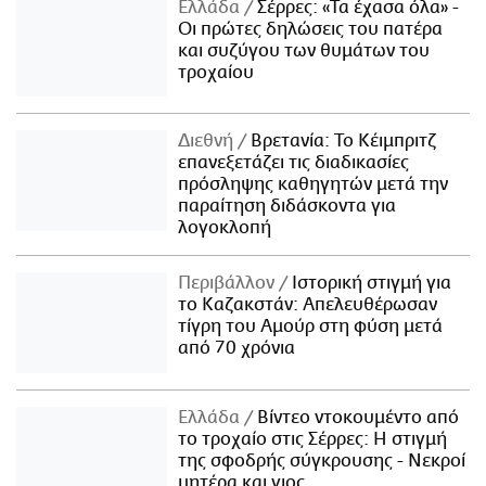
Ελλάδα
Σέρρες: «Τα έχασα όλα» -
Οι πρώτες δηλώσεις του πατέρα
και συζύγου των θυμάτων του
τροχαίου
Διεθνή
Βρετανία: Το Κέιμπριτζ
επανεξετάζει τις διαδικασίες
πρόσληψης καθηγητών μετά την
παραίτηση διδάσκοντα για
λογοκλοπή
Περιβάλλον
Ιστορική στιγμή για
το Καζακστάν: Απελευθέρωσαν
τίγρη του Αμούρ στη φύση μετά
από 70 χρόνια
Ελλάδα
Βίντεο ντοκουμέντο από
το τροχαίο στις Σέρρες: Η στιγμή
της σφοδρής σύγκρουσης - Νεκροί
μητέρα και γιος