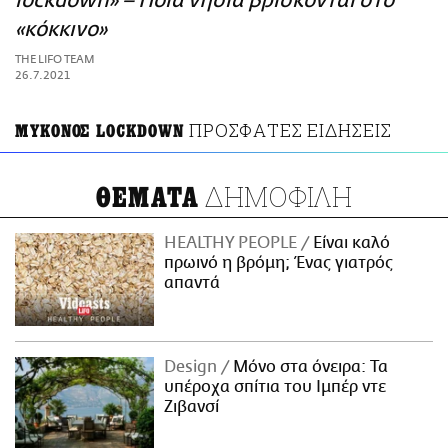
lockdown» – Ποια νησιά βρίσκονται στο
ΑΜΠΑ
«κόκκινο»
PRINT
THE LIFO TEAM
26.7.2021
ΠΡΟΣΦΑΤΕΣ ΕΙΔΗΣΕΙΣ
ΜΥΚΟΝΟΣ LOCKDOWN
ΔΗΜΟΦΙΛΗ
ΘΕΜΑΤΑ
HEALTHY PEOPLE
Είναι καλό
πρωινό η βρόμη; Ένας γιατρός
απαντά
Design
Μόνο στα όνειρα: Τα
υπέροχα σπίτια του Ιμπέρ ντε
Ζιβανσί