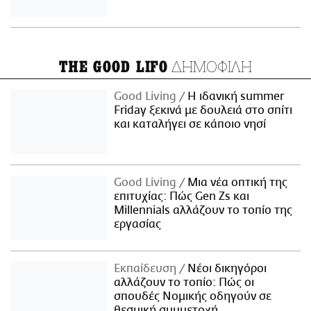
ΔΗΜΟΦΙΛΗ
THE GOOD LIFO
Good Living
Η ιδανική summer
Friday ξεκινά με δουλειά στο σπίτι
και καταλήγει σε κάποιο νησί
Good Living
Μια νέα οπτική της
επιτυχίας: Πώς Gen Zs και
Millennials αλλάζουν το τοπίο της
εργασίας
Εκπαίδευση
Νέοι δικηγόροι
αλλάζουν το τοπίο: Πώς οι
σπουδές Νομικής οδηγούν σε
θεσμική συμμετοχή