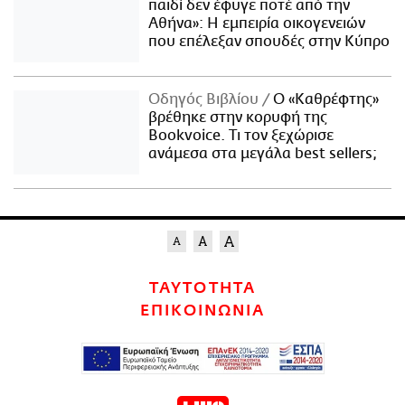
παιδί δεν έφυγε ποτέ από την
Αθήνα»: Η εμπειρία οικογενειών
που επέλεξαν σπουδές στην Κύπρο
Οδηγός Βιβλίου
Ο «Καθρέφτης»
βρέθηκε στην κορυφή της
Bookvoice. Τι τον ξεχώρισε
ανάμεσα στα μεγάλα best sellers;
ΤΑΥΤΟΤΗΤΑ
ΕΠΙΚΟΙΝΩΝΙΑ