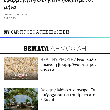
εφαρμογή myCAR για πληρωμή με τον
ΑΜΠΑ
μήνα
PRINT
LIFO NEWSROOM
3.4.2023
ΠΡΟΣΦΑΤΕΣ ΕΙΔΗΣΕΙΣ
MY CAR
ΔΗΜΟΦΙΛΗ
ΘΕΜΑΤΑ
HEALTHY PEOPLE
Είναι καλό
πρωινό η βρόμη; Ένας γιατρός
απαντά
Design
Μόνο στα όνειρα: Τα
υπέροχα σπίτια του Ιμπέρ ντε
Ζιβανσί