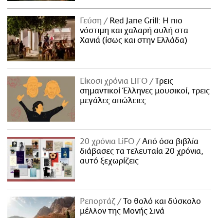
Γεύση
Red Jane Grill: Η πιο
νόστιμη και χαλαρή αυλή στα
Χανιά (ίσως και στην Ελλάδα)
Είκοσι χρόνια LIFO
Tρεις
σημαντικοί Έλληνες μουσικοί, τρεις
μεγάλες απώλειες
20 χρόνια LiFO
Από όσα βιβλία
διάβασες τα τελευταία 20 χρόνια,
αυτό ξεχωρίζεις
Ρεπορτάζ
Το θολό και δύσκολο
μέλλον της Μονής Σινά