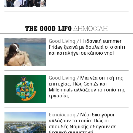
ΔΗΜΟΦΙΛΗ
THE GOOD LIFO
Good Living
Η ιδανική summer
Friday ξεκινά με δουλειά στο σπίτι
και καταλήγει σε κάποιο νησί
Good Living
Μια νέα οπτική της
επιτυχίας: Πώς Gen Zs και
Millennials αλλάζουν το τοπίο της
εργασίας
Εκπαίδευση
Νέοι δικηγόροι
αλλάζουν το τοπίο: Πώς οι
σπουδές Νομικής οδηγούν σε
θεσμική συμμετοχή