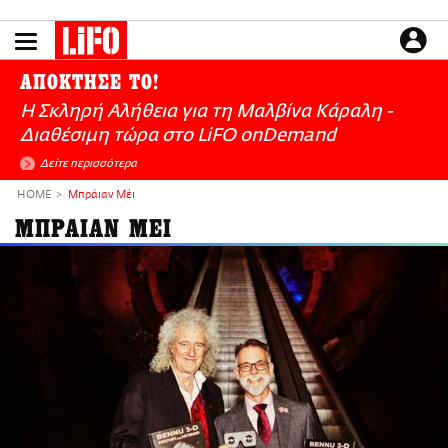
Παράκαμψη
προς
το
ΕΙΔΗΣΕΙΣ
κυρίως
ΑΠΟΚΤΗΣΕ ΤΟ!
περιεχόμενο
CULTURE
Η Σκληρή Αλήθεια για τη Μαλβίνα Κάραλη -
ΑΠΟΨΕΙΣ
Διαθέσιμη τώρα στo LiFO onDemand
ΤΡΟΠΟΣ ΖΩΗΣ
Δείτε περισσότερα
PODCASTS
HOME
Μπράιαν Μέι
Plus
ΜΠΡΑΙΑΝ ΜΕΙ
LIFO SHOP
NEWSLETTER
ΜΙΚΡΟΠΡΑΓΜΑΤΑ
THE GOOD LIFO
LIFOLAND
CITY GUIDE