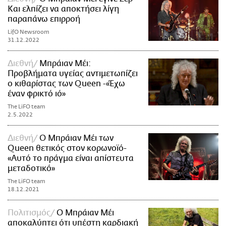
Και ελπίζει να αποκτήσει λίγη
παραπάνω επιρροή
LifO Newsroom
31.12.2022
Διεθνή
Μπράιαν Μέι:
Προβλήματα υγείας αντιμετωπίζει
ο κιθαρίστας των Queen -«Έχω
έναν φρικτό ιό»
The LiFO team
2.5.2022
Διεθνή
Ο Μπράιαν Μέι των
Queen θετικός στον κορωνοϊό-
«Αυτό το πράγμα είναι απίστευτα
μεταδοτικό»
The LiFO team
18.12.2021
Πολιτισμός
Ο Μπράιαν Μέι
αποκαλύπτει ότι υπέστη καρδιακή