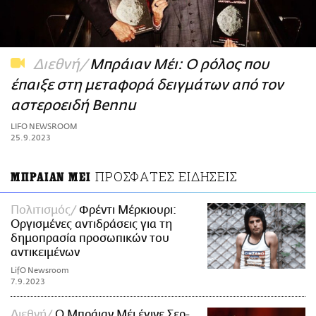
ΑΜΠΑ
PRINT
Διεθνή
Μπράιαν Μέι: Ο ρόλος που
έπαιξε στη μεταφορά δειγμάτων από τον
αστεροειδή Bennu
LIFO NEWSROOM
25.9.2023
ΠΡΟΣΦΑΤΕΣ ΕΙΔΗΣΕΙΣ
ΜΠΡΑΙΑΝ ΜΕΙ
Πολιτισμός
Φρέντι Μέρκιουρι:
Οργισμένες αντιδράσεις για τη
δημοπρασία προσωπικών του
αντικειμένων
LifO Newsroom
7.9.2023
Διεθνή
Ο Μπράιαν Μέι έγινε Σερ-