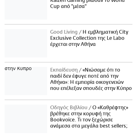
Kaizen Gaming βίωσαν το World
Cup από "μέσα"
Good Living
Η εμβληματική City
Exclusive Collection της Le Labo
έρχεται στην Αθήνα
Εκπαίδευση
«Νιώσαμε ότι το
παιδί δεν έφυγε ποτέ από την
Αθήνα»: Η εμπειρία οικογενειών
που επέλεξαν σπουδές στην Κύπρο
Οδηγός Βιβλίου
Ο «Καθρέφτης»
βρέθηκε στην κορυφή της
Bookvoice. Τι τον ξεχώρισε
ανάμεσα στα μεγάλα best sellers;