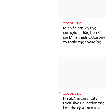
GOOD LIVING
Μια νέα οπτική της
επιτυχίας: Πώς Gen Zs
και Millennials αλλάζουν
το τοπίο της εργασίας
GOOD LIVING
Η εμβληματική City
Exclusive Collection της
Le Labo έρχεται στην