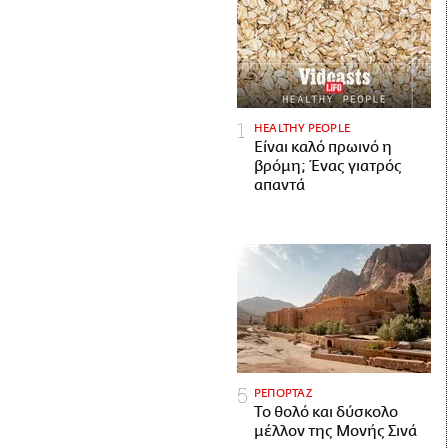
HEALTHY PEOPLE
Είναι καλό πρωινό η
βρόμη; Ένας γιατρός
απαντά
ΡΕΠΟΡΤΑΖ
Το θολό και δύσκολο
μέλλον της Μονής Σινά