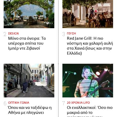
DESIGN
ΓΕΥΣΗ
Μόνο στα όνειρα: Τα
Red Jane Grill: Η πιο
υπέροχα σπίτια του
νόστιμη και χαλαρή αυλή
Ιμπέρ ντε Ζιβανσί
στα Χανιά (ίσως και στην
Ελλάδα)
ΟΠΤΙΚΗ ΓΩΝΙΑ
20 ΧΡΟΝΙΑ LIFO
Όπου και να ταξιδέψω η
Οι εναλλακτικοί: Όσο πιο
Αθήνα με πληγώνει
μακριά από το