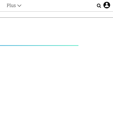
Plus
Θέματα
Συνεντεύξεις
Videos
τα
Αφιερώματα
Ζώδια
Εξομολογήσεις
Blogs
η
Οι Αθηναίοι
Απώλειες
Lgbtqi+
Επιλογές