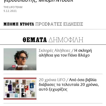
γερουσιαστής, Μπομπ Ντόουλ
ΑΜΠΑ
THE LIFO TEAM
PRINT
5.12.2021
ΠΡΟΣΦΑΤΕΣ ΕΙΔΗΣΕΙΣ
ΜΠΟΜΠ ΝΤΟΟΥΛ
ΔΗΜΟΦΙΛΗ
ΘΕΜΑΤΑ
Σκληρές Αλήθειες
H σκληρή
αλήθεια για τον Πάνο Βλάχο
20 χρόνια LiFO
Από όσα βιβλία
διάβασες τα τελευταία 20 χρόνια,
αυτό ξεχωρίζεις