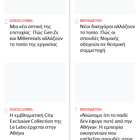
GOOD LIVING
ΕΚΠΑΙΔΕΥΣΗ
Μια νέα οπτική της
Νέοι δικηγόροι αλλάζουν
επιτυχίας: Πώς Gen Zs
το τοπίο: Πώς οι
και Millennials αλλάζουν
σπουδές Νομικής
το τοπίο της εργασίας
οδηγούν σε θεσμική
συμμετοχή
GOOD LIVING
ΕΚΠΑΙΔΕΥΣΗ
Η εμβληματική City
«Νιώσαμε ότι το παιδί
Exclusive Collection της
δεν έφυγε ποτέ από την
Le Labo έρχεται στην
Αθήνα»: Η εμπειρία
Αθήνα
οικογενειών που
επέλεξαν σπουδές στην