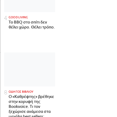
GOOD LIVING
Το BBQ στο σπίτι δεν
θέλει χώρο. Θέλει τρόπο.
ΟΔΗΓΟΣ ΒΙΒΛΙΟΥ
Ο «Καθρέφτης» βρέθηκε
στην κορυφή της
Bookvoice. Τι τον
ξεχώρισε ανάμεσα στα
μεγάλα best sellers;