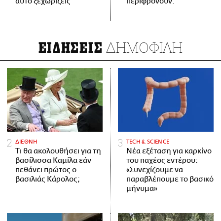
αυτό ξεχωρίζεις
περιφρονούν.
ΔΗΜΟΦΙΛΗ
ΕΙΔΗΣΕΙΣ
ΔΙΕΘΝΗ
ΤECH & SCIENCE
Τι θα ακολουθήσει για τη
Νέα εξέταση για καρκίνο
βασίλισσα Καμίλα εάν
του παχέος εντέρου:
πεθάνει πρώτος ο
«Συνεχίζουμε να
βασιλιάς Κάρολος;
παραβλέπουμε το βασικό
μήνυμα»