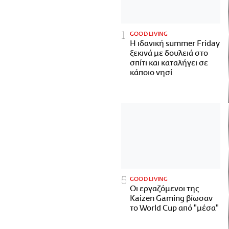
GOOD LIVING
Η ιδανική summer Friday
ξεκινά με δουλειά στο
σπίτι και καταλήγει σε
κάποιο νησί
GOOD LIVING
Οι εργαζόμενοι της
Kaizen Gaming βίωσαν
το World Cup από "μέσα"