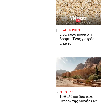
HEALTHY PEOPLE
Είναι καλό πρωινό η
βρόμη; Ένας γιατρός
απαντά
ΡΕΠΟΡΤΑΖ
Το θολό και δύσκολο
μέλλον της Μονής Σινά