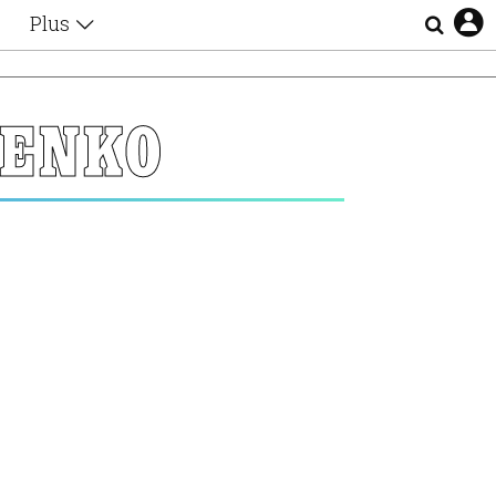
Plus
Θέματα
Συνεντεύξεις
Videos
ΕΝΚΟ
τα
Αφιερώματα
Ζώδια
Εξομολογήσεις
Blogs
η
Οι Αθηναίοι
Απώλειες
Lgbtqi+
Επιλογές