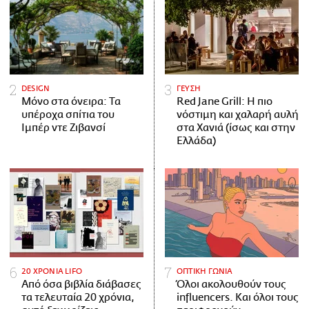
DESIGN
ΓΕΥΣΗ
Μόνο στα όνειρα: Τα
Red Jane Grill: Η πιο
υπέροχα σπίτια του
νόστιμη και χαλαρή αυλή
Ιμπέρ ντε Ζιβανσί
στα Χανιά (ίσως και στην
Ελλάδα)
20 ΧΡΟΝΙΑ LIFO
ΟΠΤΙΚΗ ΓΩΝΙΑ
Από όσα βιβλία διάβασες
Όλοι ακολουθούν τους
τα τελευταία 20 χρόνια,
influencers. Και όλοι τους