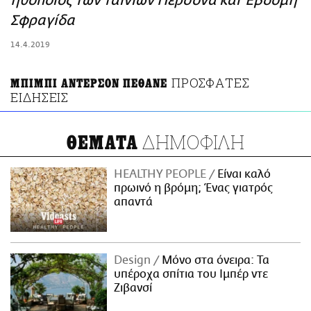
ηθοποιός των ταινιών Περσόνα και Έβδομη
ΑΜΠΑ
Σφραγίδα
PRINT
14.4.2019
ΠΡΟΣΦΑΤΕΣ
ΜΠΙΜΠΙ ΑΝΤΕΡΣΟΝ ΠΕΘΑΝΕ
ΕΙΔΗΣΕΙΣ
ΔΗΜΟΦΙΛΗ
ΘΕΜΑΤΑ
HEALTHY PEOPLE
Είναι καλό
πρωινό η βρόμη; Ένας γιατρός
απαντά
Design
Μόνο στα όνειρα: Τα
υπέροχα σπίτια του Ιμπέρ ντε
Ζιβανσί