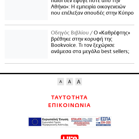
παιδί δεν έφυγε ποτέ από την
Αθήνα»: Η εμπειρία οικογενειών
που επέλεξαν σπουδές στην Κύπρο
Οδηγός Βιβλίου
Ο «Καθρέφτης»
βρέθηκε στην κορυφή της
Bookvoice. Τι τον ξεχώρισε
ανάμεσα στα μεγάλα best sellers;
ΤΑΥΤΟΤΗΤΑ
ΕΠΙΚΟΙΝΩΝΙΑ