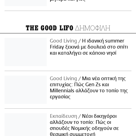
ΔΗΜΟΦΙΛΗ
THE GOOD LIFO
Good Living
Η ιδανική summer
Friday ξεκινά με δουλειά στο σπίτι
και καταλήγει σε κάποιο νησί
Good Living
Μια νέα οπτική της
επιτυχίας: Πώς Gen Zs και
Millennials αλλάζουν το τοπίο της
εργασίας
Εκπαίδευση
Νέοι δικηγόροι
αλλάζουν το τοπίο: Πώς οι
σπουδές Νομικής οδηγούν σε
θεσμική συμμετοχή