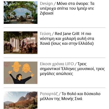
Design
Μόνο στα όνειρα: Τα
υπέροχα σπίτια του Ιμπέρ ντε
Ζιβανσί
Γεύση
Red Jane Grill: Η πιο
νόστιμη και χαλαρή αυλή στα
Χανιά (ίσως και στην Ελλάδα)
Είκοσι χρόνια LIFO
Tρεις
σημαντικοί Έλληνες μουσικοί, τρεις
μεγάλες απώλειες
Ρεπορτάζ
Το θολό και δύσκολο
μέλλον της Μονής Σινά