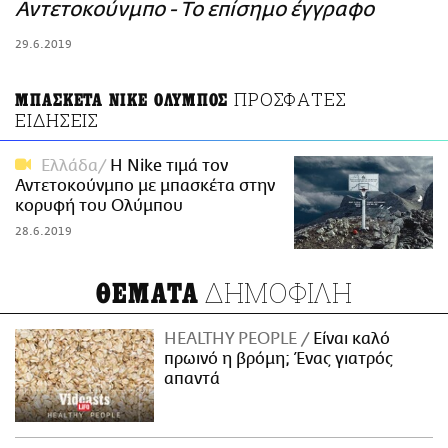
ΑΜΠΑ
Αντετοκούνμπο - To επίσημο έγγραφο
PRINT
29.6.2019
ΠΡΟΣΦΑΤΕΣ
ΜΠΑΣΚΕΤΑ NIKE ΟΛΥΜΠΟΣ
ΕΙΔΗΣΕΙΣ
Ελλάδα
Η Νike τιμά τον
Αντετοκούνμπο με μπασκέτα στην
κορυφή του Ολύμπου
28.6.2019
ΔΗΜΟΦΙΛΗ
ΘΕΜΑΤΑ
HEALTHY PEOPLE
Είναι καλό
πρωινό η βρόμη; Ένας γιατρός
απαντά