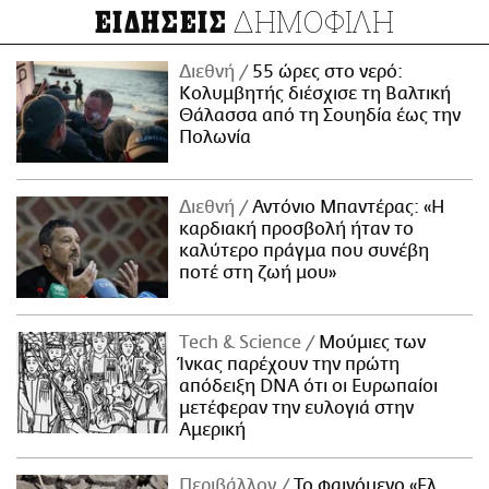
ΔΗΜΟΦΙΛΗ
ΕΙΔΗΣΕΙΣ
Διεθνή
55 ώρες στο νερό:
Κολυμβητής διέσχισε τη Βαλτική
Θάλασσα από τη Σουηδία έως την
Πολωνία
Διεθνή
Αντόνιο Μπαντέρας: «Η
καρδιακή προσβολή ήταν το
καλύτερο πράγμα που συνέβη
ποτέ στη ζωή μου»
Τech & Science
Μούμιες των
Ίνκας παρέχουν την πρώτη
απόδειξη DNA ότι οι Ευρωπαίοι
μετέφεραν την ευλογιά στην
Αμερική
Περιβάλλον
Το φαινόμενο «Ελ