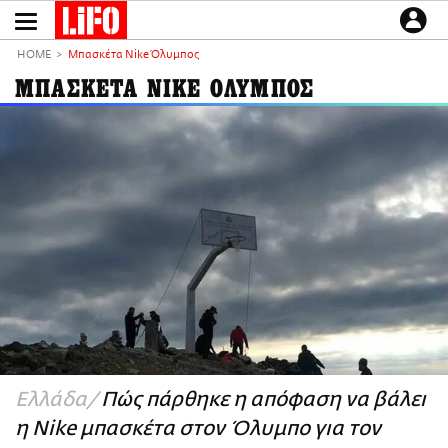
Παράκαμψη
προς
το
ΕΙΔΗΣΕΙΣ
κυρίως
HOME
Μπασκέτα Nike Όλυμπος
περιεχόμενο
CULTURE
ΜΠΑΣΚΕΤΑ NIKE ΟΛΥΜΠΟΣ
ΑΠΟΨΕΙΣ
ΤΡΟΠΟΣ ΖΩΗΣ
PODCASTS
Plus
LIFO SHOP
NEWSLETTER
ΜΙΚΡΟΠΡΑΓΜΑΤΑ
THE GOOD LIFO
LIFOLAND
Ελλάδα
Πώς πάρθηκε η απόφαση να βάλει
CITY GUIDE
η Nike μπασκέτα στον Όλυμπο για τον