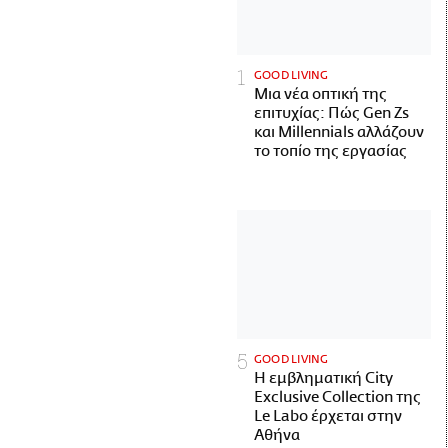
GOOD LIVING
Μια νέα οπτική της
επιτυχίας: Πώς Gen Zs
και Millennials αλλάζουν
το τοπίο της εργασίας
GOOD LIVING
Η εμβληματική City
Exclusive Collection της
Le Labo έρχεται στην
Αθήνα