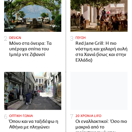
DESIGN
ΓΕΥΣΗ
Μόνο στα όνειρα: Τα
Red Jane Grill: Η πιο
υπέροχα σπίτια του
νόστιμη και χαλαρή αυλή
Ιμπέρ ντε Ζιβανσί
στα Χανιά (ίσως και στην
Ελλάδα)
ΟΠΤΙΚΗ ΓΩΝΙΑ
20 ΧΡΟΝΙΑ LIFO
Όπου και να ταξιδέψω η
Οι εναλλακτικοί: Όσο πιο
Αθήνα με πληγώνει
μακριά από το