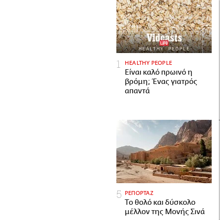
HEALTHY PEOPLE
Είναι καλό πρωινό η
βρόμη; Ένας γιατρός
απαντά
ΡΕΠΟΡΤΑΖ
Το θολό και δύσκολο
μέλλον της Μονής Σινά