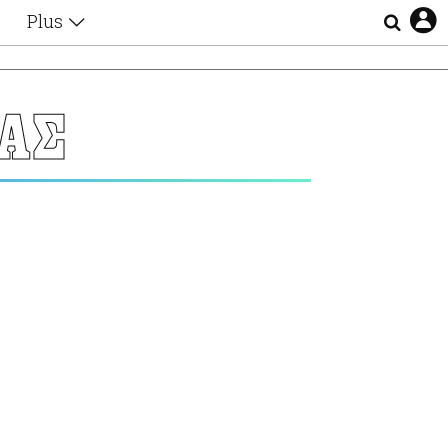
Plus
Θέματα
Συνεντεύξεις
Videos
ΑΣ
τα
Αφιερώματα
Ζώδια
Εξομολογήσεις
Blogs
η
Οι Αθηναίοι
Απώλειες
Lgbtqi+
Επιλογές