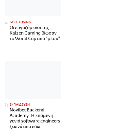
GOOD LIVING
Οι εργαζόμενοι της
Kaizen Gaming βίωσαν
το World Cup από "μέσα"
ΕΚΠΑΙΔΕΥΣΗ
Novibet Backend
Academy: Η επόμενη
γενιά software engineers
ξεκινά από εδώ