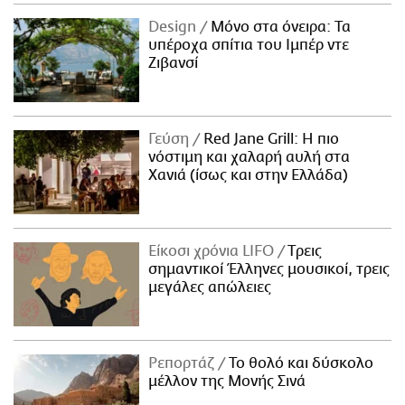
Design
Μόνο στα όνειρα: Τα
υπέροχα σπίτια του Ιμπέρ ντε
Ζιβανσί
Γεύση
Red Jane Grill: Η πιο
νόστιμη και χαλαρή αυλή στα
Χανιά (ίσως και στην Ελλάδα)
Είκοσι χρόνια LIFO
Tρεις
σημαντικοί Έλληνες μουσικοί, τρεις
μεγάλες απώλειες
Ρεπορτάζ
Το θολό και δύσκολο
μέλλον της Μονής Σινά