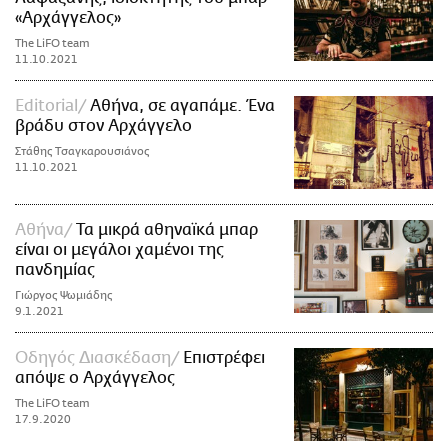
«Αρχάγγελος»
The LiFO team
11.10.2021
Editorial
Αθήνα, σε αγαπάμε. Ένα
βράδυ στον Αρχάγγελο
Στάθης Τσαγκαρουσιάνος
11.10.2021
Αθήνα
Τα μικρά αθηναϊκά μπαρ
είναι οι μεγάλοι χαμένοι της
πανδημίας
Γιώργος Ψωμιάδης
9.1.2021
Οδηγός Διασκέδαση
Επιστρέφει
απόψε ο Αρχάγγελος
The LiFO team
17.9.2020