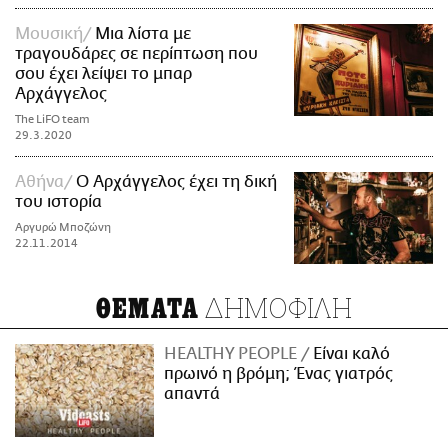
Μουσική
Μια λίστα με
τραγουδάρες σε περίπτωση που
σου έχει λείψει το μπαρ
Αρχάγγελος
The LiFO team
29.3.2020
Αθήνα
Ο Αρχάγγελος έχει τη δική
του ιστορία
Αργυρώ Μποζώνη
22.11.2014
ΔΗΜΟΦΙΛΗ
ΘΕΜΑΤΑ
HEALTHY PEOPLE
Είναι καλό
πρωινό η βρόμη; Ένας γιατρός
απαντά