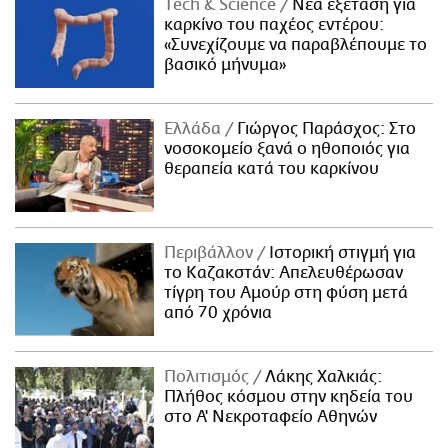
Τech & Science
Νέα εξέταση για
καρκίνο του παχέος εντέρου:
«Συνεχίζουμε να παραβλέπουμε το
βασικό μήνυμα»
Ελλάδα
Γιώργος Παράσχος: Στο
νοσοκομείο ξανά ο ηθοποιός για
θεραπεία κατά του καρκίνου
Περιβάλλον
Ιστορική στιγμή για
το Καζακστάν: Απελευθέρωσαν
τίγρη του Αμούρ στη φύση μετά
από 70 χρόνια
Πολιτισμός
Λάκης Χαλκιάς:
Πλήθος κόσμου στην κηδεία του
στο Α' Νεκροταφείο Αθηνών