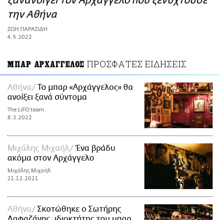
ξανανοίγει τον Αρχάγγελο που ξενυχτούσε
ΑΜΠΑ
την Αθήνα
PRINT
ΖΩΗ ΠΑΡΑΣΙΔΗ
4.5.2022
ΠΡΟΣΦΑΤΕΣ ΕΙΔΗΣΕΙΣ
ΜΠΑΡ ΑΡΧΑΓΓΕΛΟΣ
Αθήνα
Το μπαρ «Αρχάγγελος» θα
ανοίξει ξανά σύντομα
The LiFO team
8.3.2022
Μιχάλης Μιχαήλ
Ένα βράδυ
ακόμα στον Αρχάγγελο
Μιχάλης Μιχαήλ
21.12.2021
Αθήνα
Σκοτώθηκε ο Σωτήρης
Λαφαζάνης, ιδιοκτήτης του μπαρ