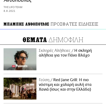
Ανθόπουλος
ΑΜΠΑ
THE LIFO TEAM
PRINT
8.8.2021
ΠΡΟΣΦΑΤΕΣ ΕΙΔΗΣΕΙΣ
ΜΠΑΜΠΗΣ ΑΝΘΟΠΟΥΛΟΣ
ΔΗΜΟΦΙΛΗ
ΘΕΜΑΤΑ
Σκληρές Αλήθειες
H σκληρή
αλήθεια για τον Πάνο Βλάχο
Γεύση
Red Jane Grill: Η πιο
νόστιμη και χαλαρή αυλή στα
Χανιά (ίσως και στην Ελλάδα)