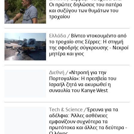
Οι πρώτες δηλώσεις του πατέρα
και συζύγου των θυμάτων του
τροχαίου
Ελλάδα
Βίντεο ντοκουμέντο από
το τροχαίο στις Σέρρες: Η στιγμή
της σφοδρής σύγκρουσης - Νεκροί
μητέρα και γιος
Διεθνή
«Ντροπή για την
Πορτογαλία»: Η πρεσβεία του
Ισραήλ ζητά να ακυρωθεί η
συναυλία του Kanye West
Τech & Science
Έρευνα για τα
αδέλφια: Άλλες ασθένειες
εμφανίζουν συχνότερα τα
πρωτότοκα και άλλες τα δεύτερα -
Ο λόγος