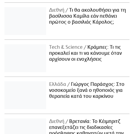
Διεθνή
Τι θα ακολουθήσει για τη
βασίλισσα Καμίλα εάν πεθάνει
πρώτος ο βασιλιάς Κάρολος;
Τech & Science
Κράμπες: Τι τις
προκαλεί και τι να κάνουμε όταν
αρχίσουν οι ενοχλήσεις
Ελλάδα
Γιώργος Παράσχος: Στο
νοσοκομείο ξανά ο ηθοποιός για
θεραπεία κατά του καρκίνου
Διεθνή
Βρετανία: Το Κέιμπριτζ
επανεξετάζει τις διαδικασίες
πρόσληψης καθηγητών μετά την