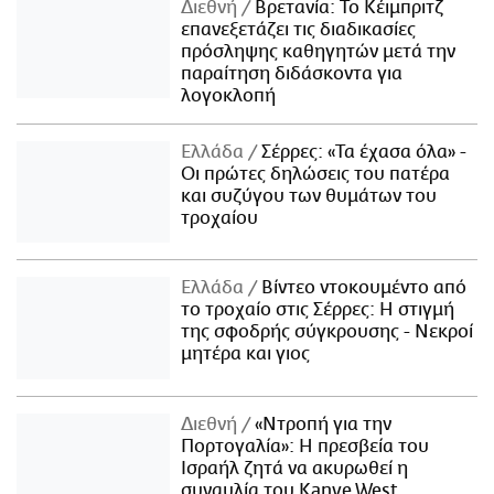
Διεθνή
Βρετανία: Το Κέιμπριτζ
επανεξετάζει τις διαδικασίες
πρόσληψης καθηγητών μετά την
παραίτηση διδάσκοντα για
λογοκλοπή
Ελλάδα
Σέρρες: «Τα έχασα όλα» -
Οι πρώτες δηλώσεις του πατέρα
και συζύγου των θυμάτων του
τροχαίου
Ελλάδα
Βίντεο ντοκουμέντο από
το τροχαίο στις Σέρρες: Η στιγμή
της σφοδρής σύγκρουσης - Νεκροί
μητέρα και γιος
Διεθνή
«Ντροπή για την
Πορτογαλία»: Η πρεσβεία του
Ισραήλ ζητά να ακυρωθεί η
συναυλία του Kanye West