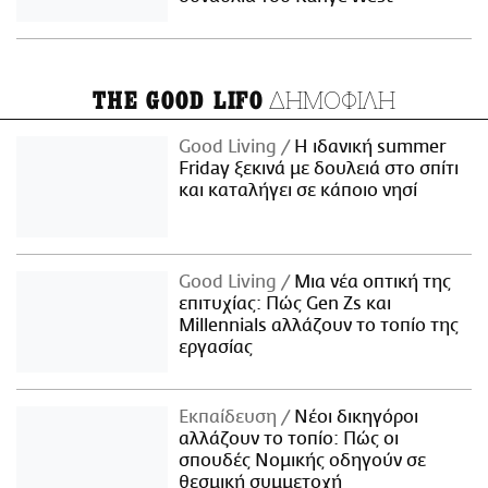
ΔΗΜΟΦΙΛΗ
THE GOOD LIFO
Good Living
Η ιδανική summer
Friday ξεκινά με δουλειά στο σπίτι
και καταλήγει σε κάποιο νησί
Good Living
Μια νέα οπτική της
επιτυχίας: Πώς Gen Zs και
Millennials αλλάζουν το τοπίο της
εργασίας
Εκπαίδευση
Νέοι δικηγόροι
αλλάζουν το τοπίο: Πώς οι
σπουδές Νομικής οδηγούν σε
θεσμική συμμετοχή