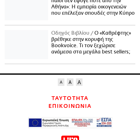
παιδί δεν έφυγε ποτέ από την
Αθήνα»: Η εμπειρία οικογενειών
που επέλεξαν σπουδές στην Κύπρο
Οδηγός Βιβλίου
Ο «Καθρέφτης»
βρέθηκε στην κορυφή της
Bookvoice. Τι τον ξεχώρισε
ανάμεσα στα μεγάλα best sellers;
ΤΑΥΤΟΤΗΤΑ
ΕΠΙΚΟΙΝΩΝΙΑ