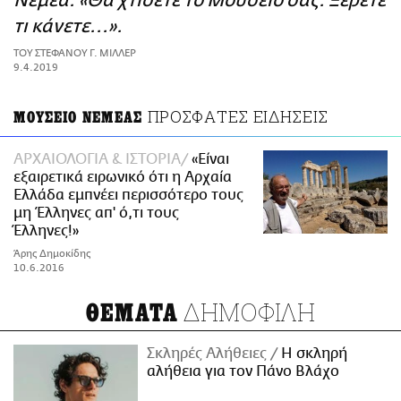
Νεμέα: «Θα χτίσετε το Μουσείο σας. Ξέρετε
ΑΜΠΑ
τι κάνετε...».
PRINT
ΤΟΥ ΣΤΕΦΑΝΟΥ Γ. ΜΙΛΛΕΡ
9.4.2019
ΠΡΟΣΦΑΤΕΣ ΕΙΔΗΣΕΙΣ
ΜΟΥΣΕΙΟ ΝΕΜΕΑΣ
ΑΡΧΑΙΟΛΟΓΙΑ & ΙΣΤΟΡΙΑ
«Είναι
εξαιρετικά ειρωνικό ότι η Αρχαία
Ελλάδα εμπνέει περισσότερο τους
μη Έλληνες απ' ό,τι τους
Έλληνες!»
Άρης Δημοκίδης
10.6.2016
ΔΗΜΟΦΙΛΗ
ΘΕΜΑΤΑ
Σκληρές Αλήθειες
H σκληρή
αλήθεια για τον Πάνο Βλάχο