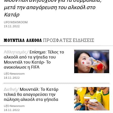
Μουντιάλ ανησυχούν για τα συμβόλαια,
ΑΜΠΑ
μετά την απαγόρευση του αλκοόλ στο
PRINT
Κατάρ
LIFO NEWSROOM
19.11.2022
ΠΡΟΣΦΑΤΕΣ ΕΙΔΗΣΕΙΣ
ΜΟΥΝΤΙΑΛ ΑΛΚΟΟΛ
Αθλητισμός
Επίσημο: Τέλος το
αλκοόλ από τα γήπεδα του
Μουντιάλ του Κατάρ- Το
ανακοίνωσε η FIFA
LifO Newsroom
18.11.2022
Διεθνή
Μουντιάλ: Το Κατάρ
τελικά θα απαγορεύσει την
πώληση αλκοόλ στα γήπεδα
LifO Newsroom
18.11.2022