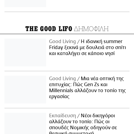
ΔΗΜΟΦΙΛΗ
THE GOOD LIFO
Good Living
Η ιδανική summer
Friday ξεκινά με δουλειά στο σπίτι
και καταλήγει σε κάποιο νησί
Good Living
Μια νέα οπτική της
επιτυχίας: Πώς Gen Zs και
Millennials αλλάζουν το τοπίο της
εργασίας
Εκπαίδευση
Νέοι δικηγόροι
αλλάζουν το τοπίο: Πώς οι
σπουδές Νομικής οδηγούν σε
θεσμική συμμετοχή