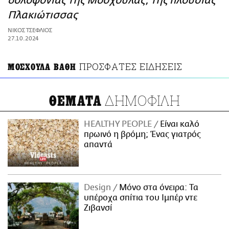
δολοφονίας της Μοσχούλας, της πλούσιας
ΑΜΠΑ
Πλακιώτισσας
PRINT
ΝΙΚΟΣ ΤΣΕΦΛΙΟΣ
27.10.2024
ΠΡΟΣΦΑΤΕΣ ΕΙΔΗΣΕΙΣ
ΜΟΣΧΟΥΛΑ ΒΑΘΗ
ΔΗΜΟΦΙΛΗ
ΘΕΜΑΤΑ
HEALTHY PEOPLE
Είναι καλό
πρωινό η βρόμη; Ένας γιατρός
απαντά
Design
Μόνο στα όνειρα: Τα
υπέροχα σπίτια του Ιμπέρ ντε
Ζιβανσί