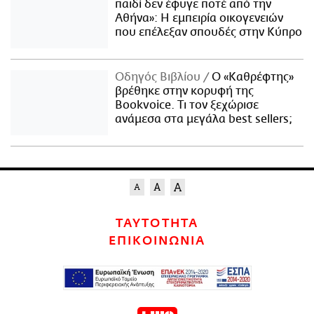
παιδί δεν έφυγε ποτέ από την
Αθήνα»: Η εμπειρία οικογενειών
που επέλεξαν σπουδές στην Κύπρο
Οδηγός Βιβλίου
Ο «Καθρέφτης»
βρέθηκε στην κορυφή της
Bookvoice. Τι τον ξεχώρισε
ανάμεσα στα μεγάλα best sellers;
ΤΑΥΤΟΤΗΤΑ
ΕΠΙΚΟΙΝΩΝΙΑ