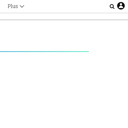
Plus
Θέματα
Συνεντεύξεις
Videos
τα
Αφιερώματα
Ζώδια
Εξομολογήσεις
Blogs
η
Οι Αθηναίοι
Απώλειες
Lgbtqi+
Επιλογές