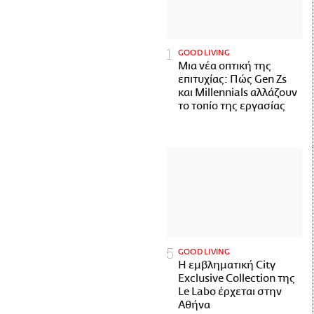
GOOD LIVING
Μια νέα οπτική της
επιτυχίας: Πώς Gen Zs
και Millennials αλλάζουν
το τοπίο της εργασίας
GOOD LIVING
Η εμβληματική City
Exclusive Collection της
Le Labo έρχεται στην
Αθήνα