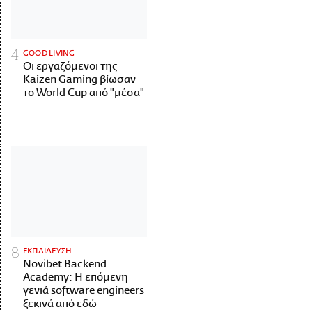
GOOD LIVING
Οι εργαζόμενοι της
Kaizen Gaming βίωσαν
το World Cup από "μέσα"
ΕΚΠΑΙΔΕΥΣΗ
Novibet Backend
Academy: Η επόμενη
γενιά software engineers
ξεκινά από εδώ