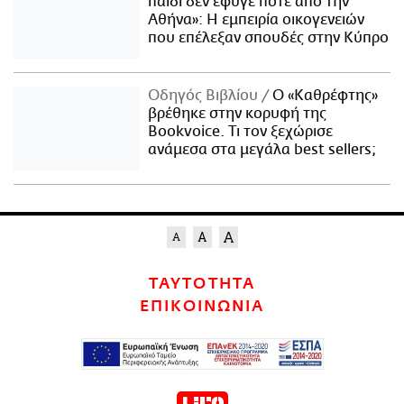
παιδί δεν έφυγε ποτέ από την
Αθήνα»: Η εμπειρία οικογενειών
που επέλεξαν σπουδές στην Κύπρο
Οδηγός Βιβλίου
Ο «Καθρέφτης»
βρέθηκε στην κορυφή της
Bookvoice. Τι τον ξεχώρισε
ανάμεσα στα μεγάλα best sellers;
ΤΑΥΤΟΤΗΤΑ
ΕΠΙΚΟΙΝΩΝΙΑ