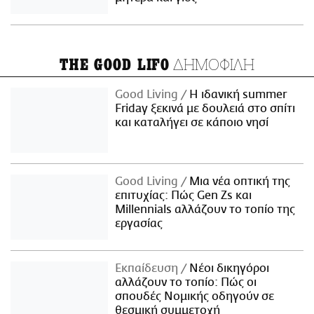
ΔΗΜΟΦΙΛΗ
THE GOOD LIFO
Good Living
Η ιδανική summer
Friday ξεκινά με δουλειά στο σπίτι
και καταλήγει σε κάποιο νησί
Good Living
Μια νέα οπτική της
επιτυχίας: Πώς Gen Zs και
Millennials αλλάζουν το τοπίο της
εργασίας
Εκπαίδευση
Νέοι δικηγόροι
αλλάζουν το τοπίο: Πώς οι
σπουδές Νομικής οδηγούν σε
θεσμική συμμετοχή