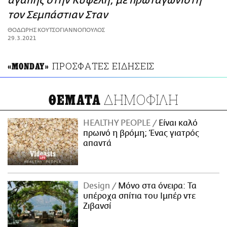
αγάπης στην Κυψέλη, με πρωταγωνιστή
ΑΜΠΑ
τον Σεμπάστιαν Σταν
PRINT
ΘΟΔΩΡΗΣ ΚΟΥΤΣΟΓΙΑΝΝΟΠΟΥΛΟΣ
29.3.2021
ΠΡΟΣΦΑΤΕΣ ΕΙΔΗΣΕΙΣ
«MONDAY»
ΔΗΜΟΦΙΛΗ
ΘΕΜΑΤΑ
HEALTHY PEOPLE
Είναι καλό
πρωινό η βρόμη; Ένας γιατρός
απαντά
Design
Μόνο στα όνειρα: Τα
υπέροχα σπίτια του Ιμπέρ ντε
Ζιβανσί