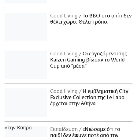
Good Living
Το BBQ στο σπίτι δεν
θέλει χώρο. Θέλει τρόπο.
Good Living
Οι εργαζόμενοι της
Kaizen Gaming βίωσαν το World
Cup από "μέσα"
Good Living
Η εμβληματική City
Exclusive Collection της Le Labo
έρχεται στην Αθήνα
Εκπαίδευση
«Νιώσαμε ότι το
παιδί δεν έφυγε ποτέ από την