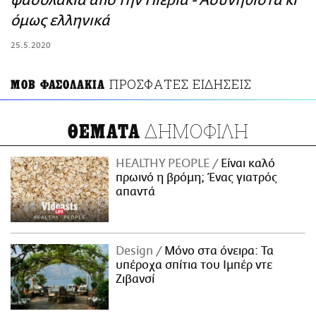
φασολάκια από την Πιερία - Ασυνήθιστα κι
ΑΜΠΑ
όμως ελληνικά
PRINT
25.5.2020
ΠΡΟΣΦΑΤΕΣ ΕΙΔΗΣΕΙΣ
ΜΟΒ ΦΑΣΟΛΑΚΙΑ
ΔΗΜΟΦΙΛΗ
ΘΕΜΑΤΑ
HEALTHY PEOPLE
Είναι καλό
πρωινό η βρόμη; Ένας γιατρός
απαντά
Design
Μόνο στα όνειρα: Τα
υπέροχα σπίτια του Ιμπέρ ντε
Ζιβανσί