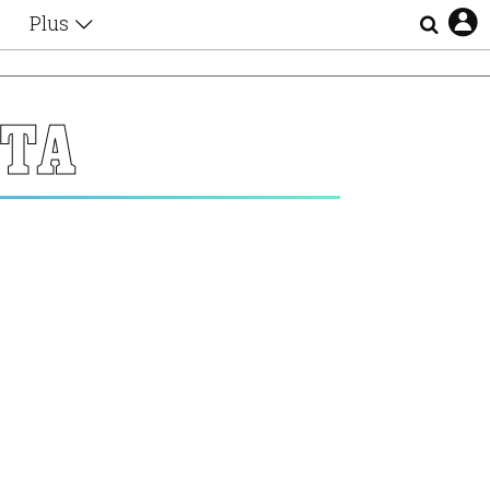
Plus
Θέματα
Συνεντεύξεις
Videos
ΝΤΑ
τα
Αφιερώματα
Ζώδια
Εξομολογήσεις
Blogs
η
Οι Αθηναίοι
Απώλειες
Lgbtqi+
Επιλογές