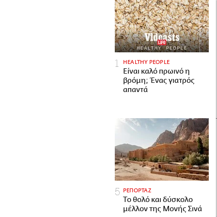
HEALTHY PEOPLE
Είναι καλό πρωινό η
βρόμη; Ένας γιατρός
απαντά
ΡΕΠΟΡΤΑΖ
Το θολό και δύσκολο
μέλλον της Μονής Σινά