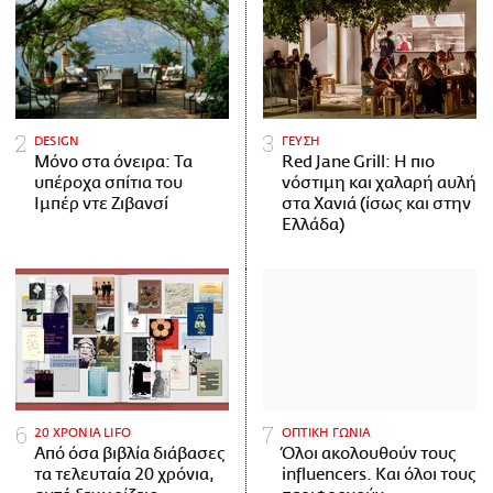
DESIGN
ΓΕΥΣΗ
Μόνο στα όνειρα: Τα
Red Jane Grill: Η πιο
υπέροχα σπίτια του
νόστιμη και χαλαρή αυλή
Ιμπέρ ντε Ζιβανσί
στα Χανιά (ίσως και στην
Ελλάδα)
20 ΧΡΟΝΙΑ LIFO
ΟΠΤΙΚΗ ΓΩΝΙΑ
Από όσα βιβλία διάβασες
Όλοι ακολουθούν τους
τα τελευταία 20 χρόνια,
influencers. Και όλοι τους