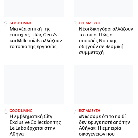
GOOD LIVING
ΕΚΠΑΙΔΕΥΣΗ
Μια νέα οπτική της
Νέοι δικηγόροι αλλάζουν
επιτυχίας: Πώς Gen Zs
το τοπίο: Πώς οι
και Millennials αλλάζουν
σπουδές Νομικής
το τοπίο της εργασίας
οδηγούν σε θεσμική
συμμετοχή
GOOD LIVING
ΕΚΠΑΙΔΕΥΣΗ
Η εμβληματική City
«Νιώσαμε ότι το παιδί
Exclusive Collection της
δεν έφυγε ποτέ από την
Le Labo έρχεται στην
Αθήνα»: Η εμπειρία
Αθήνα
οικογενειών που