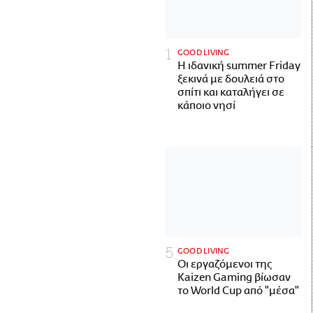
GOOD LIVING
Η ιδανική summer Friday
ξεκινά με δουλειά στο
σπίτι και καταλήγει σε
κάποιο νησί
GOOD LIVING
Οι εργαζόμενοι της
Kaizen Gaming βίωσαν
το World Cup από "μέσα"