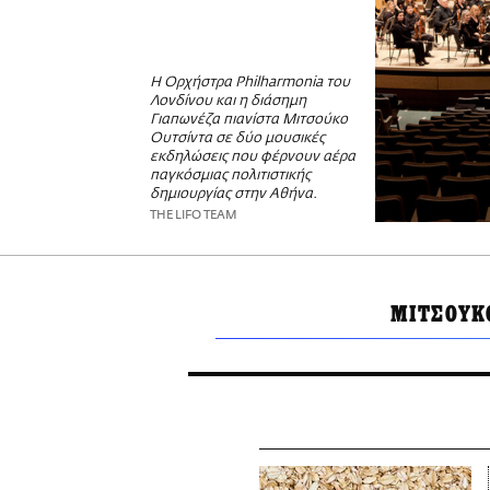
Η Ορχήστρα Philharmonia του
Λονδίνου και η διάσημη
Γιαπωνέζα πιανίστα Μιτσούκο
Ουτσίντα σε δύο μουσικές
εκδηλώσεις που φέρνουν αέρα
παγκόσμιας πολιτιστικής
δημιουργίας στην Αθήνα.
THE LIFO TEAM
ΜΙΤΣΟΥΚ