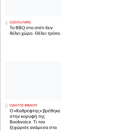
GOOD LIVING
Το BBQ στο σπίτι δεν
θέλει χώρο. Θέλει τρόπο.
ΟΔΗΓΟΣ ΒΙΒΛΙΟΥ
Ο «Καθρέφτης» βρέθηκε
στην κορυφή της
Bookvoice. Τι τον
ξεχώρισε ανάμεσα στα