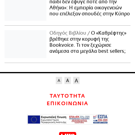
παιδί δεν έφυγε ποτέ από την
Αθήνα»: Η εμπειρία οικογενειών
που επέλεξαν σπουδές στην Κύπρο
Οδηγός Βιβλίου
Ο «Καθρέφτης»
βρέθηκε στην κορυφή της
Bookvoice. Τι τον ξεχώρισε
ανάμεσα στα μεγάλα best sellers;
ΤΑΥΤΟΤΗΤΑ
ΕΠΙΚΟΙΝΩΝΙΑ