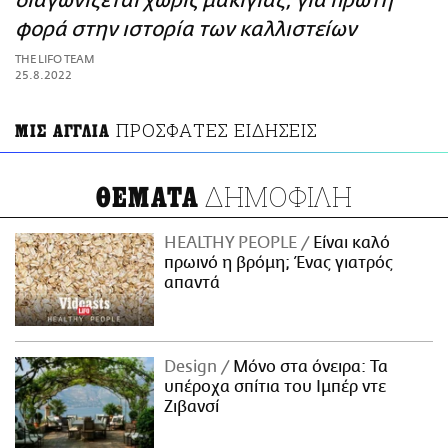
διαγωνίζεται χωρίς μακιγιάζ, για πρώτη
ΑΜΠΑ
φορά στην ιστορία των καλλιστείων
PRINT
THE LIFO TEAM
25.8.2022
ΠΡΟΣΦΑΤΕΣ ΕΙΔΗΣΕΙΣ
ΜΙΣ ΑΓΓΛΙΑ
ΔΗΜΟΦΙΛΗ
ΘΕΜΑΤΑ
HEALTHY PEOPLE
Είναι καλό
πρωινό η βρόμη; Ένας γιατρός
απαντά
Design
Μόνο στα όνειρα: Τα
υπέροχα σπίτια του Ιμπέρ ντε
Ζιβανσί