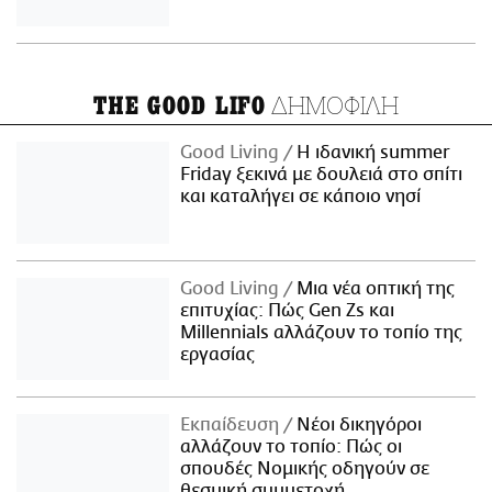
ΔΗΜΟΦΙΛΗ
THE GOOD LIFO
Good Living
Η ιδανική summer
Friday ξεκινά με δουλειά στο σπίτι
και καταλήγει σε κάποιο νησί
Good Living
Μια νέα οπτική της
επιτυχίας: Πώς Gen Zs και
Millennials αλλάζουν το τοπίο της
εργασίας
Εκπαίδευση
Νέοι δικηγόροι
αλλάζουν το τοπίο: Πώς οι
σπουδές Νομικής οδηγούν σε
θεσμική συμμετοχή