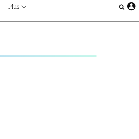
Plus
Θέματα
Συνεντεύξεις
Videos
Υ
τα
Αφιερώματα
Ζώδια
Εξομολογήσεις
Blogs
η
Οι Αθηναίοι
Απώλειες
Lgbtqi+
Επιλογές