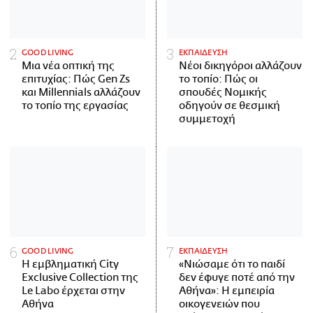
GOOD LIVING
ΕΚΠΑΙΔΕΥΣΗ
Μια νέα οπτική της
Νέοι δικηγόροι αλλάζουν
επιτυχίας: Πώς Gen Zs
το τοπίο: Πώς οι
και Millennials αλλάζουν
σπουδές Νομικής
το τοπίο της εργασίας
οδηγούν σε θεσμική
συμμετοχή
GOOD LIVING
ΕΚΠΑΙΔΕΥΣΗ
Η εμβληματική City
«Νιώσαμε ότι το παιδί
Exclusive Collection της
δεν έφυγε ποτέ από την
Le Labo έρχεται στην
Αθήνα»: Η εμπειρία
Αθήνα
οικογενειών που