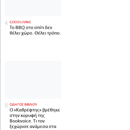
GOOD LIVING
Το BBQ στο σπίτι δεν
θέλει χώρο. Θέλει τρόπο.
ΟΔΗΓΟΣ ΒΙΒΛΙΟΥ
Ο «Καθρέφτης» βρέθηκε
στην κορυφή της
Bookvoice. Τι τον
ξεχώρισε ανάμεσα στα