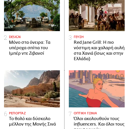
DESIGN
ΓΕΥΣΗ
Μόνο στα όνειρα: Τα
Red Jane Grill: Η πιο
υπέροχα σπίτια του
νόστιμη και χαλαρή αυλή
Ιμπέρ ντε Ζιβανσί
στα Χανιά (ίσως και στην
Ελλάδα)
ΡΕΠΟΡΤΑΖ
ΟΠΤΙΚΗ ΓΩΝΙΑ
Το θολό και δύσκολο
Όλοι ακολουθούν τους
μέλλον της Μονής Σινά
influencers. Και όλοι τους