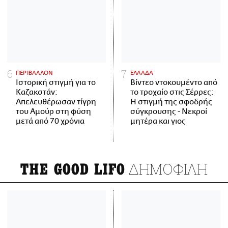
ΠΕΡΙΒΑΛΛΟΝ
ΕΛΛΑΔΑ
Ιστορική στιγμή για το
Βίντεο ντοκουμέντο από
Καζακστάν:
το τροχαίο στις Σέρρες:
Απελευθέρωσαν τίγρη
Η στιγμή της σφοδρής
του Αμούρ στη φύση
σύγκρουσης - Νεκροί
μετά από 70 χρόνια
μητέρα και γιος
ΔΗΜΟΦΙΛΗ
THE GOOD LIFO