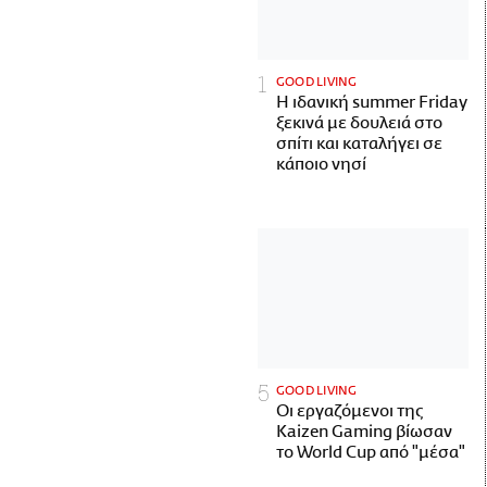
GOOD LIVING
Η ιδανική summer Friday
ξεκινά με δουλειά στο
σπίτι και καταλήγει σε
κάποιο νησί
GOOD LIVING
Οι εργαζόμενοι της
Kaizen Gaming βίωσαν
το World Cup από "μέσα"