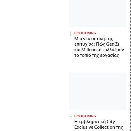
GOOD LIVING
Μια νέα οπτική της
επιτυχίας: Πώς Gen Zs
και Millennials αλλάζουν
το τοπίο της εργασίας
GOOD LIVING
Η εμβληματική City
Exclusive Collection της