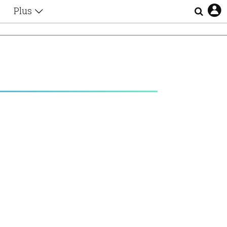
Plus
Θέματα
Συνεντεύξεις
Videos
τα
Αφιερώματα
Ζώδια
Εξομολογήσεις
Blogs
η
Οι Αθηναίοι
Απώλειες
Lgbtqi+
Επιλογές