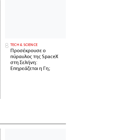
ΤECH & SCIENCE
Προσέκρουσε ο
πύραυλος της SpaceX
στη Σελήνη:
Επηρεάζεται η Γη;