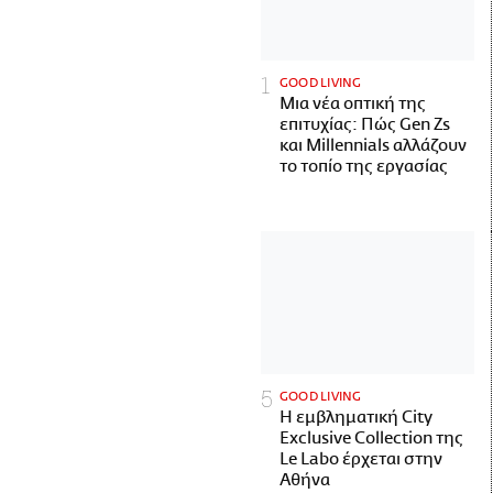
GOOD LIVING
Μια νέα οπτική της
επιτυχίας: Πώς Gen Zs
και Millennials αλλάζουν
το τοπίο της εργασίας
GOOD LIVING
Η εμβληματική City
Exclusive Collection της
Le Labo έρχεται στην
Αθήνα