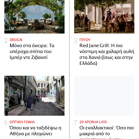
DESIGN
ΓΕΥΣΗ
Μόνο στα όνειρα: Τα
Red Jane Grill: Η πιο
υπέροχα σπίτια του
νόστιμη και χαλαρή αυλή
Ιμπέρ ντε Ζιβανσί
στα Χανιά (ίσως και στην
Ελλάδα)
ΟΠΤΙΚΗ ΓΩΝΙΑ
20 ΧΡΟΝΙΑ LIFO
Όπου και να ταξιδέψω η
Οι εναλλακτικοί: Όσο πιο
Αθήνα με πληγώνει
μακριά από το