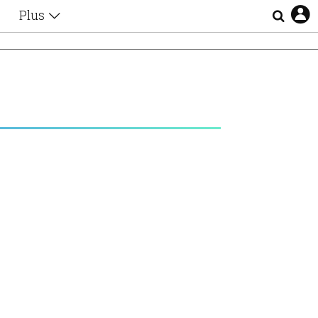
Plus
Θέματα
Συνεντεύξεις
Videos
τα
Αφιερώματα
Ζώδια
Εξομολογήσεις
Blogs
η
Οι Αθηναίοι
Απώλειες
Lgbtqi+
Επιλογές