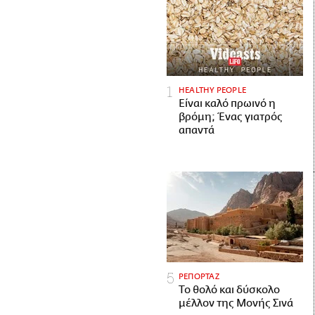
HEALTHY PEOPLE
Είναι καλό πρωινό η
βρόμη; Ένας γιατρός
απαντά
ΡΕΠΟΡΤΑΖ
Το θολό και δύσκολο
μέλλον της Μονής Σινά