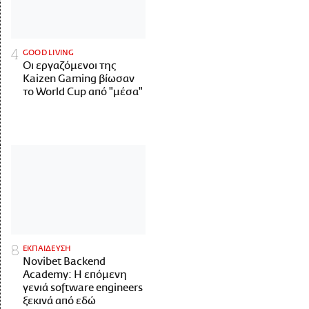
GOOD LIVING
Οι εργαζόμενοι της
Kaizen Gaming βίωσαν
το World Cup από "μέσα"
ΕΚΠΑΙΔΕΥΣΗ
Novibet Backend
Academy: Η επόμενη
γενιά software engineers
ξεκινά από εδώ