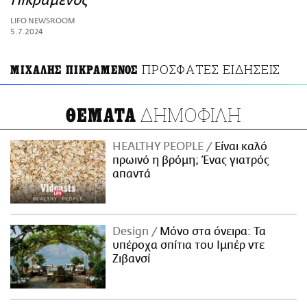
Πικραμένος
ΑΜΠΑ
LIFO NEWSROOM
PRINT
5.7.2024
ΠΡΟΣΦΑΤΕΣ ΕΙΔΗΣΕΙΣ
ΜΙΧΑΛΗΣ ΠΙΚΡΑΜΕΝΟΣ
ΔΗΜΟΦΙΛΗ
ΘΕΜΑΤΑ
HEALTHY PEOPLE
Είναι καλό
πρωινό η βρόμη; Ένας γιατρός
απαντά
Design
Μόνο στα όνειρα: Τα
υπέροχα σπίτια του Ιμπέρ ντε
Ζιβανσί