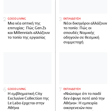
GOOD LIVING
ΕΚΠΑΙΔΕΥΣΗ
Μια νέα οπτική της
Νέοι δικηγόροι αλλάζουν
επιτυχίας: Πώς Gen Zs
το τοπίο: Πώς οι
και Millennials αλλάζουν
σπουδές Νομικής
το τοπίο της εργασίας
οδηγούν σε θεσμική
συμμετοχή
GOOD LIVING
ΕΚΠΑΙΔΕΥΣΗ
Η εμβληματική City
«Νιώσαμε ότι το παιδί
Exclusive Collection της
δεν έφυγε ποτέ από την
Le Labo έρχεται στην
Αθήνα»: Η εμπειρία
Αθήνα
οικογενειών που