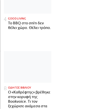
GOOD LIVING
Το BBQ στο σπίτι δεν
θέλει χώρο. Θέλει τρόπο.
ΟΔΗΓΟΣ ΒΙΒΛΙΟΥ
Ο «Καθρέφτης» βρέθηκε
στην κορυφή της
Bookvoice. Τι τον
ξεχώρισε ανάμεσα στα