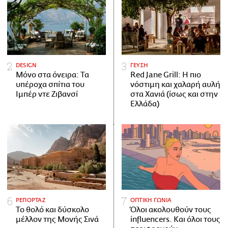
DESIGN
ΓΕΥΣΗ
Μόνο στα όνειρα: Τα
Red Jane Grill: Η πιο
υπέροχα σπίτια του
νόστιμη και χαλαρή αυλή
Ιμπέρ ντε Ζιβανσί
στα Χανιά (ίσως και στην
Ελλάδα)
ΡΕΠΟΡΤΑΖ
ΟΠΤΙΚΗ ΓΩΝΙΑ
Το θολό και δύσκολο
Όλοι ακολουθούν τους
μέλλον της Μονής Σινά
influencers. Και όλοι τους