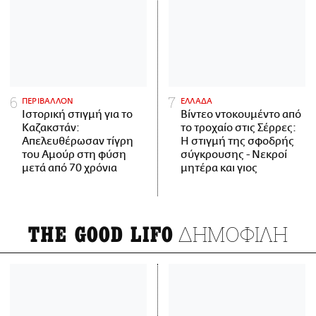
ΠΕΡΙΒΑΛΛΟΝ
ΕΛΛΑΔΑ
Ιστορική στιγμή για το
Βίντεο ντοκουμέντο από
Καζακστάν:
το τροχαίο στις Σέρρες:
Απελευθέρωσαν τίγρη
Η στιγμή της σφοδρής
του Αμούρ στη φύση
σύγκρουσης - Νεκροί
μετά από 70 χρόνια
μητέρα και γιος
ΔΗΜΟΦΙΛΗ
THE GOOD LIFO