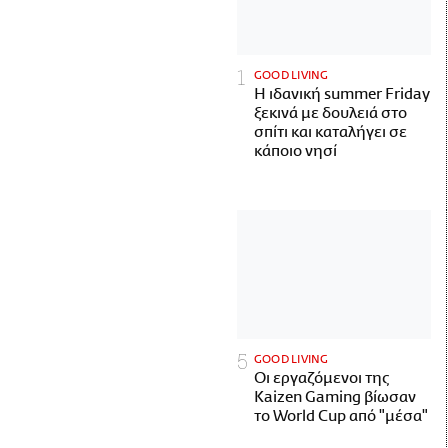
GOOD LIVING
Η ιδανική summer Friday
ξεκινά με δουλειά στο
σπίτι και καταλήγει σε
κάποιο νησί
GOOD LIVING
Οι εργαζόμενοι της
Kaizen Gaming βίωσαν
το World Cup από "μέσα"