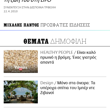
τη ζωή του στη LIFO
ΑΜΠΑ
ΣΥΝΕΝΤΕΥΞΗ ΣΤΗΝ ΔΕΣΠΟΙΝΑ ΤΡΙΒΟΛΗ
PRINT
22.4.2010
ΠΡΟΣΦΑΤΕΣ ΕΙΔΗΣΕΙΣ
ΜΙΧΑΛΗΣ ΠΑΝΤΟΣ
ΔΗΜΟΦΙΛΗ
ΘΕΜΑΤΑ
HEALTHY PEOPLE
Είναι καλό
πρωινό η βρόμη; Ένας γιατρός
απαντά
Design
Μόνο στα όνειρα: Τα
υπέροχα σπίτια του Ιμπέρ ντε
Ζιβανσί