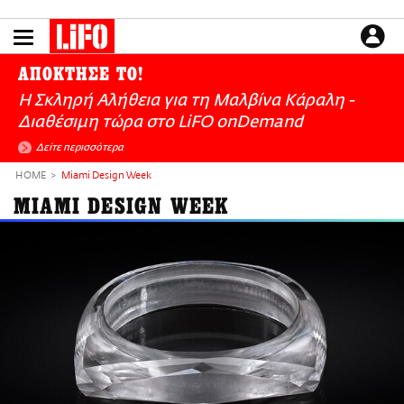
Παράκαμψη
προς
το
ΕΙΔΗΣΕΙΣ
κυρίως
ΑΠΟΚΤΗΣΕ ΤΟ!
περιεχόμενο
CULTURE
Η Σκληρή Αλήθεια για τη Μαλβίνα Κάραλη -
ΑΠΟΨΕΙΣ
Διαθέσιμη τώρα στo LiFO onDemand
ΤΡΟΠΟΣ ΖΩΗΣ
Δείτε περισσότερα
PODCASTS
HOME
Miami Design Week
Plus
MIAMI DESIGN WEEK
LIFO SHOP
NEWSLETTER
ΜΙΚΡΟΠΡΑΓΜΑΤΑ
THE GOOD LIFO
LIFOLAND
CITY GUIDE