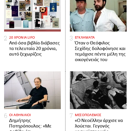
20 ΧΡΟΝΙΑ LIFO
ΕΓΚΛΗΜΑΤΑ
Από όσα βιβλία διάβασες
Όταν ο Θεόφιλος
τα τελευταία 20 χρόνια,
Σεχίδης δολοφόνησε και
αυτό ξεχωρίζεις
τεμάχισε πέντε μέλη της
οικογένειάς του
ΟΙ ΑΘΗΝΑΙΟΙ
ΜΕΣΟΠΟΛΕΜΟΣ
Δημήτρης
«Ο Νεοέλλην άρχισε να
Ποτηρόπουλος: «Με
λούεται. Γεγονός