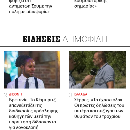
φοβίζει ότι
κοσμοϊστορικής
αντιμετωπίζουμε την
σημασίας»
πόλη με αδιαφορία»
ΔΗΜΟΦΙΛΗ
ΕΙΔΗΣΕΙΣ
ΔΙΕΘΝΗ
ΕΛΛΑΔΑ
Βρετανία: Το Κέιμπριτζ
Σέρρες: «Τα έχασα όλα» -
επανεξετάζει τις
Οι πρώτες δηλώσεις του
διαδικασίες πρόσληψης
πατέρα και συζύγου των
καθηγητών μετά την
θυμάτων του τροχαίου
παραίτηση διδάσκοντα
για λογοκλοπή