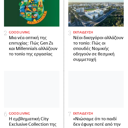
GOOD LIVING
ΕΚΠΑΙΔΕΥΣΗ
Μια νέα οπτική της
Νέοι δικηγόροι αλλάζουν
επιτυχίας: Πώς Gen Zs
το τοπίο: Πώς οι
και Millennials αλλάζουν
σπουδές Νομικής
το τοπίο της εργασίας
οδηγούν σε θεσμική
συμμετοχή
GOOD LIVING
ΕΚΠΑΙΔΕΥΣΗ
Η εμβληματική City
«Νιώσαμε ότι το παιδί
Exclusive Collection της
δεν έφυγε ποτέ από την