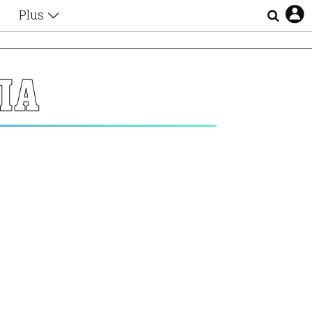
Plus
Θέματα
Συνεντεύξεις
Videos
ΠΑ
τα
Αφιερώματα
Ζώδια
Εξομολογήσεις
Blogs
η
Οι Αθηναίοι
Απώλειες
Lgbtqi+
Επιλογές