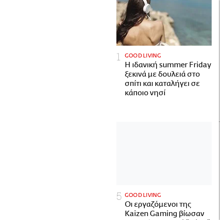
GOOD LIVING
Η ιδανική summer Friday
ξεκινά με δουλειά στο
σπίτι και καταλήγει σε
κάποιο νησί
GOOD LIVING
Οι εργαζόμενοι της
Kaizen Gaming βίωσαν