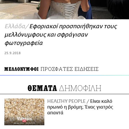
ΑΜΠΑ
PRINT
Ελλάδα
Εφοριακοί προσποιήθηκαν τους
μελλόνυμφους και σφράγισαν
φωτογραφεία
25.9.2018
ΠΡΟΣΦΑΤΕΣ ΕΙΔΗΣΕΙΣ
ΜΕΛΛΟΝΥΜΦΟΙ
ΔΗΜΟΦΙΛΗ
ΘΕΜΑΤΑ
HEALTHY PEOPLE
Είναι καλό
πρωινό η βρόμη; Ένας γιατρός
απαντά