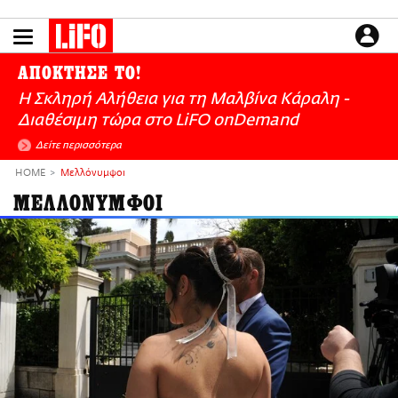
Παράκαμψη
προς
το
ΕΙΔΗΣΕΙΣ
κυρίως
ΑΠΟΚΤΗΣΕ ΤΟ!
περιεχόμενο
CULTURE
Η Σκληρή Αλήθεια για τη Μαλβίνα Κάραλη -
ΑΠΟΨΕΙΣ
Διαθέσιμη τώρα στo LiFO onDemand
ΤΡΟΠΟΣ ΖΩΗΣ
Δείτε περισσότερα
PODCASTS
HOME
Μελλόνυμφοι
Plus
ΜΕΛΛΟΝΥΜΦΟΙ
LIFO SHOP
NEWSLETTER
ΜΙΚΡΟΠΡΑΓΜΑΤΑ
THE GOOD LIFO
LIFOLAND
CITY GUIDE