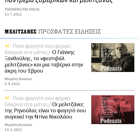
πάντρεμα ζυμαρικών και μελιτζάνας
ΑΜΠΑ
TWOMINUTES ANGIE
PRINT
13.7.2021
ΠΡΟΣΦΑΤΕΣ ΕΙΔΗΣΕΙΣ
ΜΕΛΙΤΖΑΝΕΣ
Ποιο φαγητό σου φέρνει
δάκρυα στα μάτια;
Ο Γιάννης
Ξανθούλης, το «φεστιβάλ
μελιτζάνας» και μια ταβέρνα στην
άκρη του Έβρου
Μερόπη Κοκκίνη
5.4.2021
Ποιο φαγητό σου φέρνει
δάκρυα στα μάτια;
Οι μελιτζάνες
της Ρηνούλας είναι το φαγητό που
συγκινεί την Ντίνα Νικολάου
Μερόπη Κοκκίνη
19.2.2021