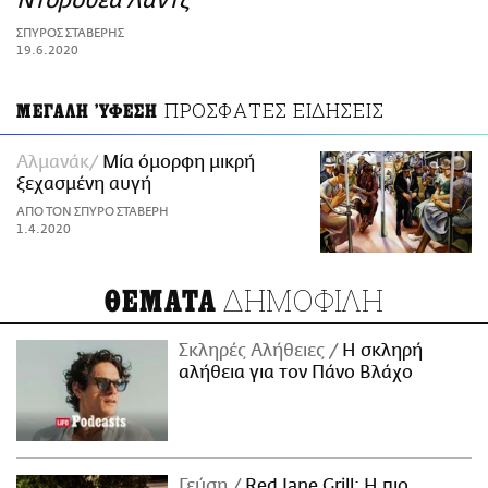
Ντοροθέα Λαντζ
ΑΜΠΑ
ΣΠΥΡΟΣ ΣΤΑΒΕΡΗΣ
PRINT
19.6.2020
ΠΡΟΣΦΑΤΕΣ ΕΙΔΗΣΕΙΣ
ΜΕΓΑΛΗ 'ΥΦΕΣΗ
Αλμανάκ
Μία όμορφη μικρή
ξεχασμένη αυγή
ΑΠΟ ΤΟΝ ΣΠΥΡΟ ΣΤΑΒΕΡΗ
1.4.2020
ΔΗΜΟΦΙΛΗ
ΘΕΜΑΤΑ
Σκληρές Αλήθειες
H σκληρή
αλήθεια για τον Πάνο Βλάχο
Γεύση
Red Jane Grill: Η πιο