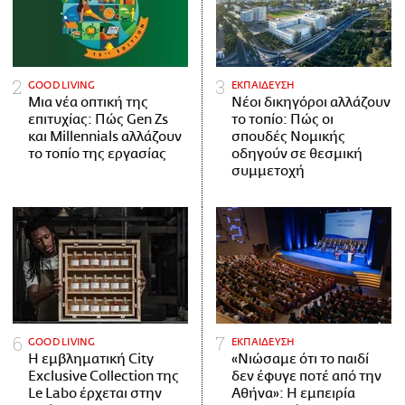
GOOD LIVING
ΕΚΠΑΙΔΕΥΣΗ
Μια νέα οπτική της
Νέοι δικηγόροι αλλάζουν
επιτυχίας: Πώς Gen Zs
το τοπίο: Πώς οι
και Millennials αλλάζουν
σπουδές Νομικής
το τοπίο της εργασίας
οδηγούν σε θεσμική
συμμετοχή
GOOD LIVING
ΕΚΠΑΙΔΕΥΣΗ
Η εμβληματική City
«Νιώσαμε ότι το παιδί
Exclusive Collection της
δεν έφυγε ποτέ από την
Le Labo έρχεται στην
Αθήνα»: Η εμπειρία