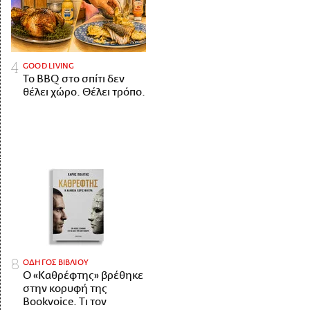
GOOD LIVING
Το BBQ στο σπίτι δεν
θέλει χώρο. Θέλει τρόπο.
ΟΔΗΓΟΣ ΒΙΒΛΙΟΥ
Ο «Καθρέφτης» βρέθηκε
στην κορυφή της
Bookvoice. Τι τον