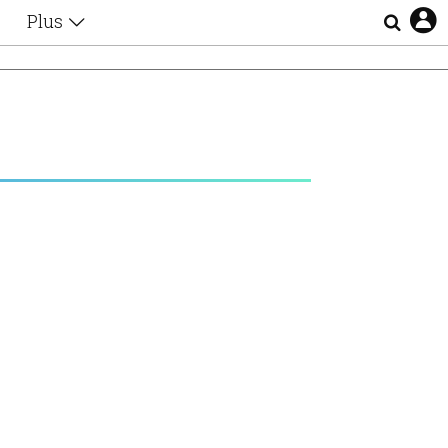
Plus
Θέματα
Συνεντεύξεις
Videos
τα
Αφιερώματα
Ζώδια
Εξομολογήσεις
Blogs
η
Οι Αθηναίοι
Απώλειες
Lgbtqi+
Επιλογές