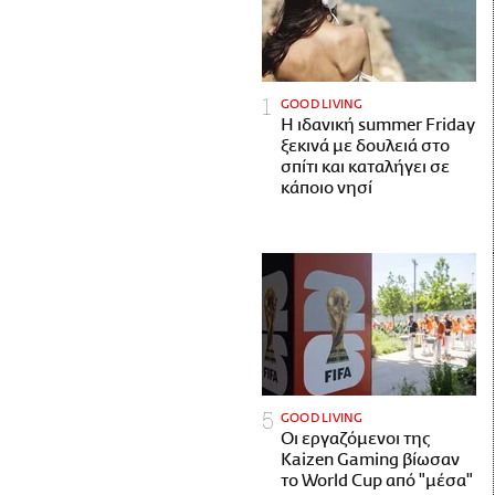
GOOD LIVING
Η ιδανική summer Friday
ξεκινά με δουλειά στο
σπίτι και καταλήγει σε
κάποιο νησί
GOOD LIVING
Οι εργαζόμενοι της
Kaizen Gaming βίωσαν
το World Cup από "μέσα"