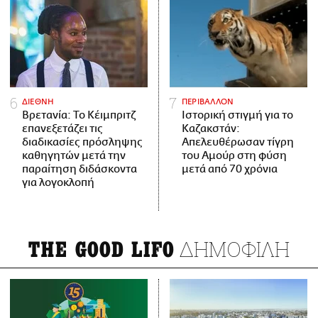
ΔΙΕΘΝΗ
ΠΕΡΙΒΑΛΛΟΝ
Βρετανία: Το Κέιμπριτζ
Ιστορική στιγμή για το
επανεξετάζει τις
Καζακστάν:
διαδικασίες πρόσληψης
Απελευθέρωσαν τίγρη
καθηγητών μετά την
του Αμούρ στη φύση
παραίτηση διδάσκοντα
μετά από 70 χρόνια
για λογοκλοπή
ΔΗΜΟΦΙΛΗ
THE GOOD LIFO