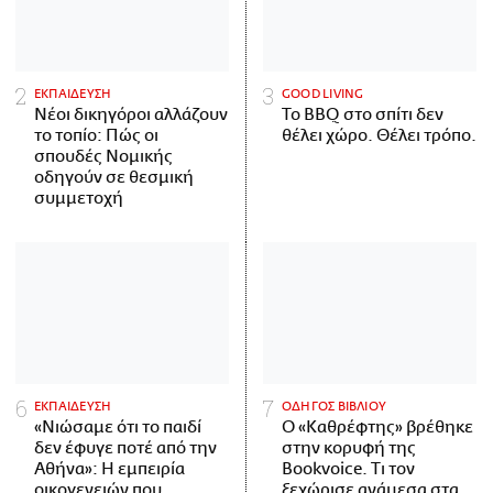
ΕΚΠΑΙΔΕΥΣΗ
GOOD LIVING
Νέοι δικηγόροι αλλάζουν
Το BBQ στο σπίτι δεν
το τοπίο: Πώς οι
θέλει χώρο. Θέλει τρόπο.
σπουδές Νομικής
οδηγούν σε θεσμική
συμμετοχή
ΕΚΠΑΙΔΕΥΣΗ
ΟΔΗΓΟΣ ΒΙΒΛΙΟΥ
«Νιώσαμε ότι το παιδί
Ο «Καθρέφτης» βρέθηκε
δεν έφυγε ποτέ από την
στην κορυφή της
Αθήνα»: Η εμπειρία
Bookvoice. Τι τον
οικογενειών που
ξεχώρισε ανάμεσα στα