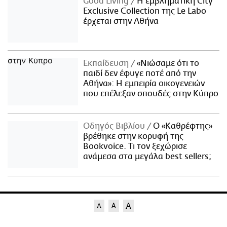
Good Living
Η εμβληματική City
Exclusive Collection της Le Labo
έρχεται στην Αθήνα
Εκπαίδευση
«Νιώσαμε ότι το
παιδί δεν έφυγε ποτέ από την
Αθήνα»: Η εμπειρία οικογενειών
που επέλεξαν σπουδές στην Κύπρο
Οδηγός Βιβλίου
Ο «Καθρέφτης»
βρέθηκε στην κορυφή της
Bookvoice. Τι τον ξεχώρισε
ανάμεσα στα μεγάλα best sellers;