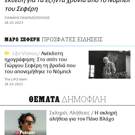
έκθεση για τα εξήντα χρόνια από το Νόμπελ
ΑΜΠΑ
του Σεφέρη
PRINT
ΓΙΑΝΝΗΣ ΠΑΝΤΑΖΟΠΟΥΛΟΣ
24.10.2023
ΠΡΟΣΦΑΤΕΣ ΕΙΔΗΣΕΙΣ
ΜΑΡΩ ΣΕΦΕΡΗ
Lifo Videos
Ανέκδοτη
ηχογράφηση: Στο σπίτι του
Γιώργου Σεφέρη τη βραδιά που
του απονεμήθηκε το Νόμπελ
The LiFO team
24.10.2021
ΔΗΜΟΦΙΛΗ
ΘΕΜΑΤΑ
Σκληρές Αλήθειες
H σκληρή
αλήθεια για τον Πάνο Βλάχο