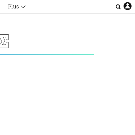
Plus
Θέματα
Συνεντεύξεις
Videos
Σ
τα
Αφιερώματα
Ζώδια
Εξομολογήσεις
Blogs
η
Οι Αθηναίοι
Απώλειες
Lgbtqi+
Επιλογές