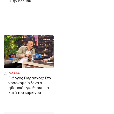
στην Ελλάδα
ΕΛΛΑΔΑ
Γιώργος Παράσχος: Στο
νοσοκομείο ξανά ο
ηθοποιός για θεραπεία
κατά του καρκίνου