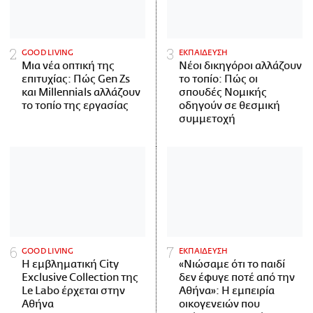
GOOD LIVING
ΕΚΠΑΙΔΕΥΣΗ
Μια νέα οπτική της
Νέοι δικηγόροι αλλάζουν
επιτυχίας: Πώς Gen Zs
το τοπίο: Πώς οι
και Millennials αλλάζουν
σπουδές Νομικής
το τοπίο της εργασίας
οδηγούν σε θεσμική
συμμετοχή
GOOD LIVING
ΕΚΠΑΙΔΕΥΣΗ
Η εμβληματική City
«Νιώσαμε ότι το παιδί
Exclusive Collection της
δεν έφυγε ποτέ από την
Le Labo έρχεται στην
Αθήνα»: Η εμπειρία
Αθήνα
οικογενειών που