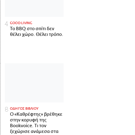
GOOD LIVING
Το BBQ στο σπίτι δεν
θέλει χώρο. Θέλει τρόπο.
ΟΔΗΓΟΣ ΒΙΒΛΙΟΥ
Ο «Καθρέφτης» βρέθηκε
στην κορυφή της
Bookvoice. Τι τον
ξεχώρισε ανάμεσα στα