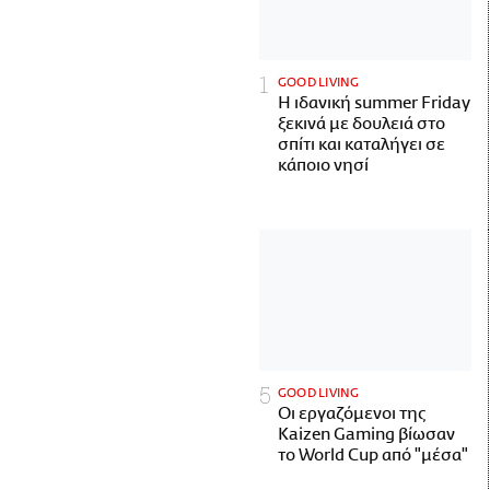
GOOD LIVING
Η ιδανική summer Friday
ξεκινά με δουλειά στο
σπίτι και καταλήγει σε
κάποιο νησί
GOOD LIVING
Οι εργαζόμενοι της
Kaizen Gaming βίωσαν
το World Cup από "μέσα"