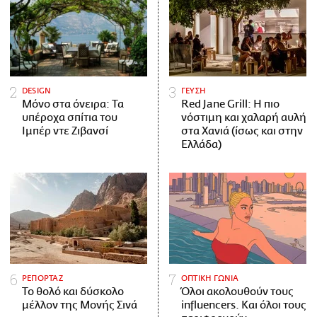
DESIGN
ΓΕΥΣΗ
Μόνο στα όνειρα: Τα
Red Jane Grill: Η πιο
υπέροχα σπίτια του
νόστιμη και χαλαρή αυλή
Ιμπέρ ντε Ζιβανσί
στα Χανιά (ίσως και στην
Ελλάδα)
ΡΕΠΟΡΤΑΖ
ΟΠΤΙΚΗ ΓΩΝΙΑ
Το θολό και δύσκολο
Όλοι ακολουθούν τους
μέλλον της Μονής Σινά
influencers. Και όλοι τους