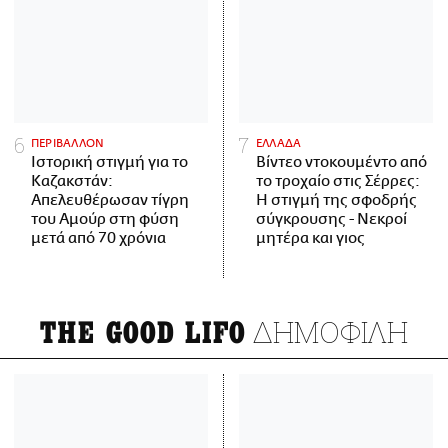
ΠΕΡΙΒΑΛΛΟΝ
ΕΛΛΑΔΑ
Ιστορική στιγμή για το
Βίντεο ντοκουμέντο από
Καζακστάν:
το τροχαίο στις Σέρρες:
Απελευθέρωσαν τίγρη
Η στιγμή της σφοδρής
του Αμούρ στη φύση
σύγκρουσης - Νεκροί
μετά από 70 χρόνια
μητέρα και γιος
ΔΗΜΟΦΙΛΗ
THE GOOD LIFO