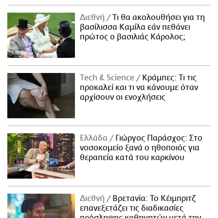
Διεθνή
Τι θα ακολουθήσει για τη
βασίλισσα Καμίλα εάν πεθάνει
πρώτος ο βασιλιάς Κάρολος;
Τech & Science
Κράμπες: Τι τις
προκαλεί και τι να κάνουμε όταν
αρχίσουν οι ενοχλήσεις
Ελλάδα
Γιώργος Παράσχος: Στο
νοσοκομείο ξανά ο ηθοποιός για
θεραπεία κατά του καρκίνου
Διεθνή
Βρετανία: Το Κέιμπριτζ
επανεξετάζει τις διαδικασίες
πρόσληψης καθηγητών μετά την