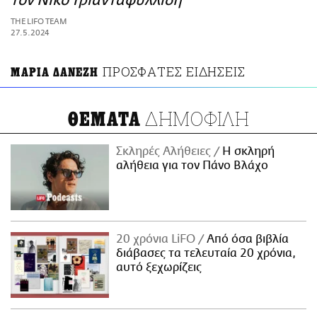
τον Νίκο Τριανταφυλλίδη
ΑΜΠΑ
THE LIFO TEAM
PRINT
27.5.2024
ΠΡΟΣΦΑΤΕΣ ΕΙΔΗΣΕΙΣ
ΜΑΡΙΑ ΔΑΝΕΖΗ
ΔΗΜΟΦΙΛΗ
ΘΕΜΑΤΑ
Σκληρές Αλήθειες
H σκληρή
αλήθεια για τον Πάνο Βλάχο
20 χρόνια LiFO
Από όσα βιβλία
διάβασες τα τελευταία 20 χρόνια,
αυτό ξεχωρίζεις