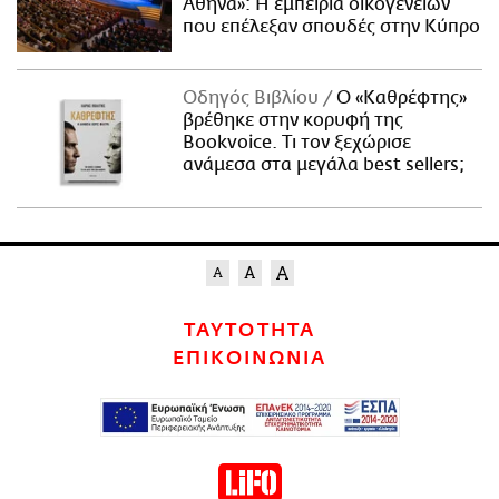
Αθήνα»: Η εμπειρία οικογενειών
που επέλεξαν σπουδές στην Κύπρο
Οδηγός Βιβλίου
Ο «Καθρέφτης»
βρέθηκε στην κορυφή της
Bookvoice. Τι τον ξεχώρισε
ανάμεσα στα μεγάλα best sellers;
ΤΑΥΤΟΤΗΤΑ
ΕΠΙΚΟΙΝΩΝΙΑ