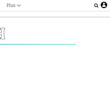
Plus
Θέματα
Συνεντεύξεις
Videos
Η
τα
Αφιερώματα
Ζώδια
Εξομολογήσεις
Blogs
η
Οι Αθηναίοι
Απώλειες
Lgbtqi+
Επιλογές