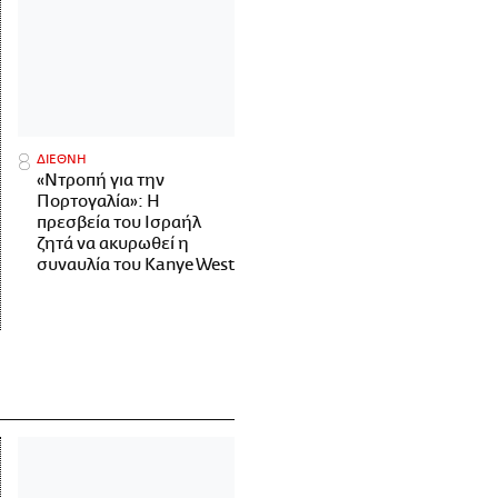
ΔΙΕΘΝΗ
«Ντροπή για την
Πορτογαλία»: Η
πρεσβεία του Ισραήλ
ζητά να ακυρωθεί η
συναυλία του Kanye West