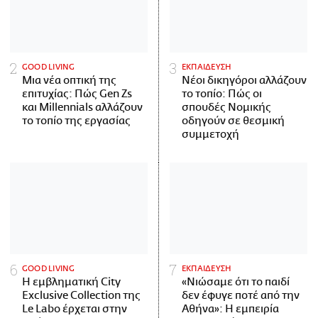
GOOD LIVING
ΕΚΠΑΙΔΕΥΣΗ
Μια νέα οπτική της
Νέοι δικηγόροι αλλάζουν
επιτυχίας: Πώς Gen Zs
το τοπίο: Πώς οι
και Millennials αλλάζουν
σπουδές Νομικής
το τοπίο της εργασίας
οδηγούν σε θεσμική
συμμετοχή
GOOD LIVING
ΕΚΠΑΙΔΕΥΣΗ
Η εμβληματική City
«Νιώσαμε ότι το παιδί
Exclusive Collection της
δεν έφυγε ποτέ από την
Le Labo έρχεται στην
Αθήνα»: Η εμπειρία