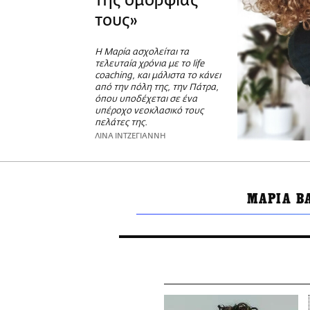
της ομορφιάς
τους»
Η Μαρία ασχολείται τα
τελευταία χρόνια με το life
coaching, και μάλιστα το κάνει
από την πόλη της, την Πάτρα,
όπου υποδέχεται σε ένα
υπέροχο νεοκλασικό τους
πελάτες της.
ΛΙΝΑ ΙΝΤΖΕΓΙΑΝΝΗ
ΜΑΡΙΑ Β