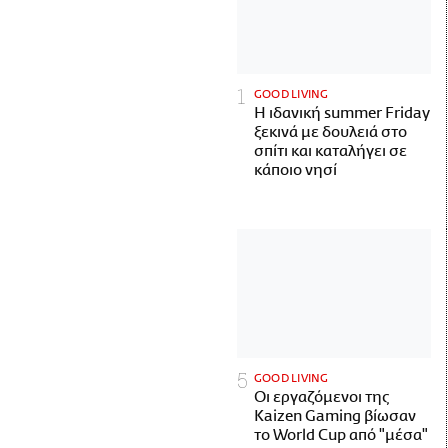
GOOD LIVING
Η ιδανική summer Friday
ξεκινά με δουλειά στο
σπίτι και καταλήγει σε
κάποιο νησί
GOOD LIVING
Οι εργαζόμενοι της
Kaizen Gaming βίωσαν
το World Cup από "μέσα"