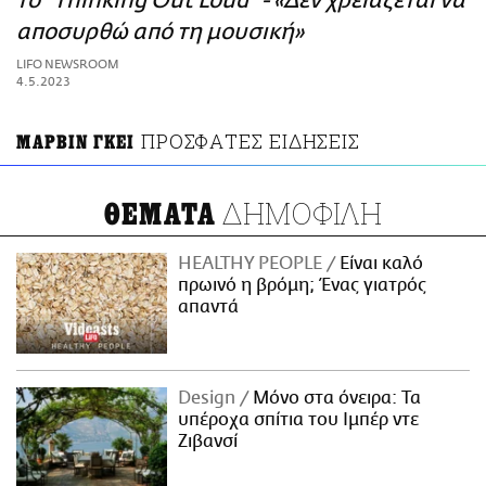
το "Thinking Out Loud" - «Δεν χρειάζεται να
ΑΜΠΑ
αποσυρθώ από τη μουσική»
PRINT
LIFO NEWSROOM
4.5.2023
ΠΡΟΣΦΑΤΕΣ ΕΙΔΗΣΕΙΣ
ΜΑΡΒΙΝ ΓΚΕΙ
ΔΗΜΟΦΙΛΗ
ΘΕΜΑΤΑ
HEALTHY PEOPLE
Είναι καλό
πρωινό η βρόμη; Ένας γιατρός
απαντά
Design
Μόνο στα όνειρα: Τα
υπέροχα σπίτια του Ιμπέρ ντε
Ζιβανσί