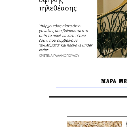
υψηλής
τηλεθέασης
Υπάρχει τόση πίστη ότι οι
γυναίκες που βρίσκονται στο
σπίτι το πρωί για κάτι τέτοια
ζουν, που συμβαίνουν
"εγκλήματα" και περνάνε under
radar
ΧΡΙΣΤΙΝΑ ΓΑΛΑΝΟΠΟΥΛΟΥ
ΜΑΡΑ ΜΕ