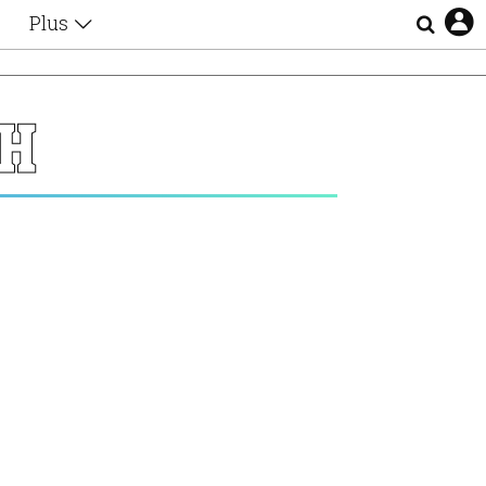
Plus
Θέματα
Συνεντεύξεις
Videos
Η
τα
Αφιερώματα
Ζώδια
Εξομολογήσεις
Blogs
η
Οι Αθηναίοι
Απώλειες
Lgbtqi+
Επιλογές