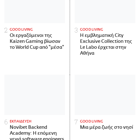
GOOD LIVING
GOOD LIVING
Οι εργαζόμενοι της
Η εμβληματική City
Kaizen Gaming βίωσαν
Exclusive Collection της
το World Cup από "μέσα"
Le Labo έρχεται στην
Αθήνα
ΕΚΠΑΙΔΕΥΣΗ
GOOD LIVING
Novibet Backend
Μια μέρα ζωής στο νησί
Academy: Η επόμενη
γενιά software engineers