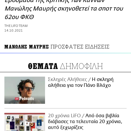
Εβδομάδα της Κριτικής των Καννών
ΑΜΠΑ
Μανώλης Μαυρής σκηνοθετεί τα σποτ του
PRINT
62ου ΦΚΘ
THE LIFO TEAM
14.10.2021
ΠΡΟΣΦΑΤΕΣ ΕΙΔΗΣΕΙΣ
ΜΑΝΩΛΗΣ ΜΑΥΡΗΣ
ΔΗΜΟΦΙΛΗ
ΘΕΜΑΤΑ
Σκληρές Αλήθειες
H σκληρή
αλήθεια για τον Πάνο Βλάχο
20 χρόνια LiFO
Από όσα βιβλία
διάβασες τα τελευταία 20 χρόνια,
αυτό ξεχωρίζεις