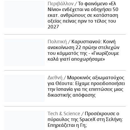
Περιβάλλον
Το φαινόμενο «Ελ
Νίνιο» ενδέχεται να οδηγήσει 50
εκατ. ανθρώπους σε κατάσταση
οξείας πείνας πριν το τέλος του
2027
Πολιτική
Καρυστιανού: Κοινή
ανακοίνωση 22 πρώην στελεχών
του κόμματός της - «Γνωρίζουμε
καλά γιατί αποχωρήσαμε»
Διεθνή
Μαροκινός αξιωματούχος
για Θέουτα: Είχαμε προειδοποιήσει
την Ισπανία για τις επιπτώσεις μιας
δικαστικής απόφασης
Τech & Science
Προσέκρουσε ο
πύραυλος της SpaceX στη Σελήνη:
Επηρεάζεται η Γη;