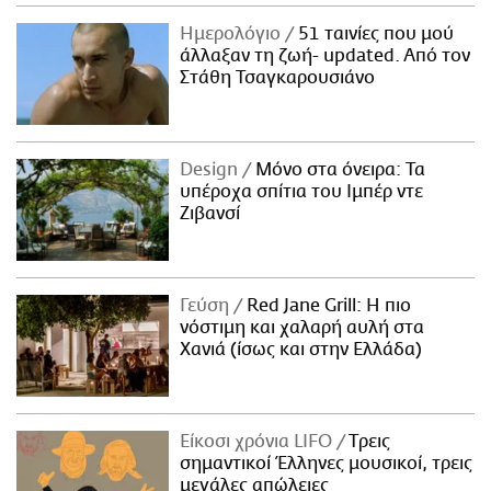
Ημερολόγιο
51 ταινίες που μού
άλλαξαν τη ζωή- updated. Aπό τον
Στάθη Τσαγκαρουσιάνο
Design
Μόνο στα όνειρα: Τα
υπέροχα σπίτια του Ιμπέρ ντε
Ζιβανσί
Γεύση
Red Jane Grill: Η πιο
νόστιμη και χαλαρή αυλή στα
Χανιά (ίσως και στην Ελλάδα)
Είκοσι χρόνια LIFO
Tρεις
σημαντικοί Έλληνες μουσικοί, τρεις
μεγάλες απώλειες