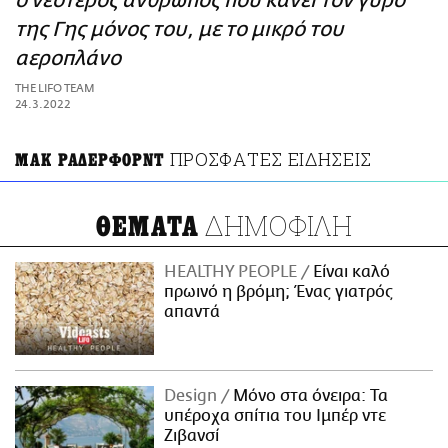
ο νεότερος άνθρωπος που κάνει τον γύρο
ΑΜΠΑ
της Γης μόνος του, με το μικρό του
PRINT
αεροπλάνο
THE LIFO TEAM
24.3.2022
ΠΡΟΣΦΑΤΕΣ ΕΙΔΗΣΕΙΣ
ΜΑΚ ΡΑΔΕΡΦΟΡΝΤ
ΔΗΜΟΦΙΛΗ
ΘΕΜΑΤΑ
HEALTHY PEOPLE
Είναι καλό
πρωινό η βρόμη; Ένας γιατρός
απαντά
Design
Μόνο στα όνειρα: Τα
υπέροχα σπίτια του Ιμπέρ ντε
Ζιβανσί