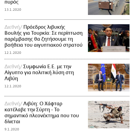
πυρός
13.1.2020
Διεθνή
Πρόεδρος λιβυκής
Βουλής για Τουρκία: Σε περίπτωση
παρέμβασης θα ζητήσουμε τη
βοήθεια του αιγυπτιακού στρατού
12.1.2020
Διεθνή
Συμφωνία Ε.Ε. με την
Αίγυπτο για πολιτική λύση στη
Λιβύη
12.1.2020
Διεθνή
Λιβύη: Ο Χάφταρ
κατέλαβε την Σύρτη - Το
σημαντικό πλεονέκτημα που του
δίνεται
9.1.2020