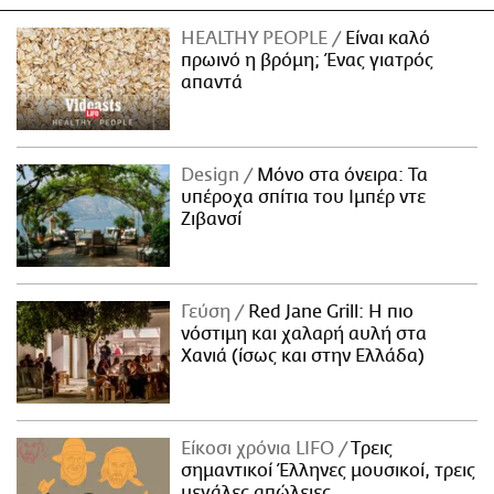
HEALTHY PEOPLE
Είναι καλό
πρωινό η βρόμη; Ένας γιατρός
απαντά
Design
Μόνο στα όνειρα: Τα
υπέροχα σπίτια του Ιμπέρ ντε
Ζιβανσί
Γεύση
Red Jane Grill: Η πιο
νόστιμη και χαλαρή αυλή στα
Χανιά (ίσως και στην Ελλάδα)
Είκοσι χρόνια LIFO
Tρεις
σημαντικοί Έλληνες μουσικοί, τρεις
μεγάλες απώλειες