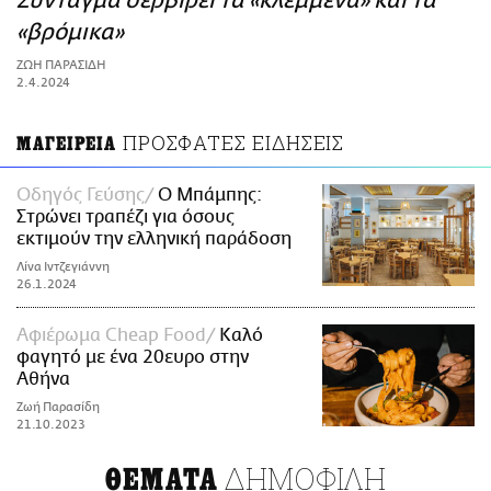
Σύνταγμα σερβίρει τα «κλεμμένα» και τα
ΑΜΠΑ
«βρόμικα»
PRINT
ΖΩΗ ΠΑΡΑΣΙΔΗ
2.4.2024
ΠΡΟΣΦΑΤΕΣ ΕΙΔΗΣΕΙΣ
ΜΑΓΕΙΡΕΙΑ
Οδηγός Γεύσης
Ο Μπάμπης:
Στρώνει τραπέζι για όσους
εκτιμούν την ελληνική παράδοση
Λίνα Ιντζεγιάννη
26.1.2024
Αφιέρωμα Cheap Food
Καλό
φαγητό με ένα 20ευρο στην
Αθήνα
Ζωή Παρασίδη
21.10.2023
ΔΗΜΟΦΙΛΗ
ΘΕΜΑΤΑ